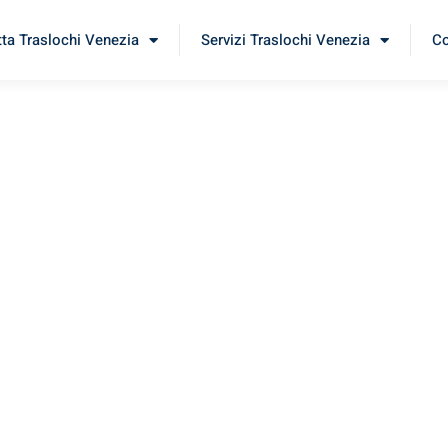
tta Traslochi Venezia
Servizi Traslochi Venezia
Co
ireo
rimenta il nostro
servizio