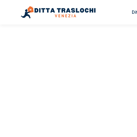
Di
TRASLOCHI VENEZIA
Traslochi
Venezia
P
Il tuo trasloco Venezia Pireo può essere così facile! Spe