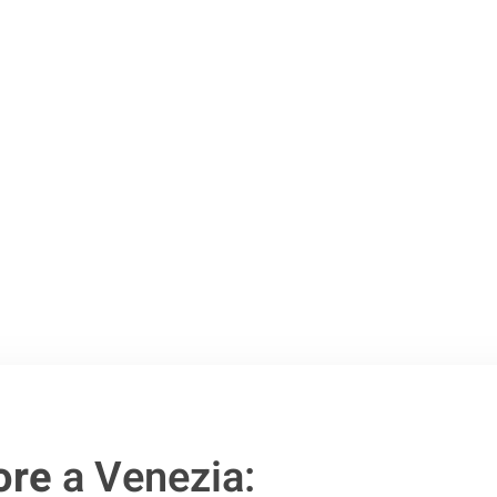
o passo verso un
ore
a Venezia: