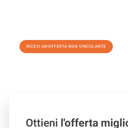
di prima classe
e assicurati i
migliori prezzi in Venezia
.
Richiedo ora la tua offerta personalizzata e fai il prim
trasloco senza stress a Pireo
RICEVI UN'OFFERTA NON VINCOLANTE
100% non vincolante – Risposta garantita entro 15 minuti.
Ottieni
l'offerta migli