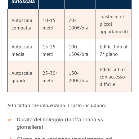
autoscala
Traslochi di
Autoscala
10-15
70-
piccoli
compatta
metri
100€/ora
appartamenti
Autoscala
15-25
100-
Edifici fino al
media
metri
150€/ora
7° piano
Edifici alti o
Autoscala
25-30+
150-
con accesso
grande
metri
200€/ora
difficile
Altri fattori che influenzano il costo includono:
Durata del noleggio (tariffa oraria vs.
giornaliera)
Giorno della settimana (supplemento nei