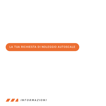
Sperimenta con Traslochi Venezia quanto può essere
semplice e
senza stress
fare un trasloco per Noleggio autoscale . Il nostro
team di esperti è pronto a garantire un processo liscio per te.
Ottieni subito un'offerta non vincolante
e
risparmia € 100:
LA TUA RICHIESTA DI NOLEGGIO AUTOSCALE
0299948957
INFORMAZIONI