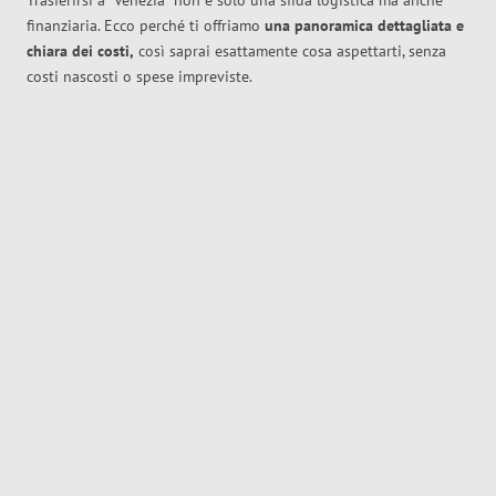
Trasferirsi a
Venezia
non è solo una sfida logistica ma anche
finanziaria. Ecco perché ti offriamo
una panoramica dettagliata e
chiara dei costi,
così saprai esattamente cosa aspettarti, senza
costi nascosti o spese impreviste.