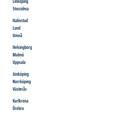
Linköping
Stoccolma
Halmstad
Lund
Umeå
Helsingborg
Malmö
Uppsala
Jönköping
Norrköping
Västerås
Karlkrona
Örebro