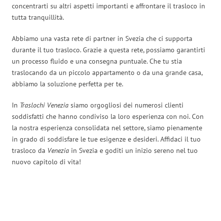
concentrarti su altri aspetti importanti e affrontare il trasloco in
tutta tranquillità.
Abbiamo una vasta rete di partner in Svezia che ci supporta
durante il tuo trasloco. Grazie a questa rete, possiamo garantirti
un processo fluido e una consegna puntuale. Che tu stia
traslocando da un piccolo appartamento o da una grande casa,
abbiamo la soluzione perfetta per te.
In
Traslochi Venezia
siamo orgogliosi dei numerosi clienti
soddisfatti che hanno condiviso la loro esperienza con noi. Con
la nostra esperienza consolidata nel settore, siamo pienamente
in grado di soddisfare le tue esigenze e desideri. Affidaci il tuo
trasloco da
Venezia
in Svezia e goditi un inizio sereno nel tuo
nuovo capitolo di vita!
Traslochi Venezia in numeri: