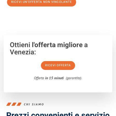
RICEVI UN'OFFERTA NON VINCOLANTE
100% non vincolante – Risposta garantita entro 15 minuti.
Ottieni
l'offerta migliore
a
Venezia:
RICEVI OFFERTA
Offerta
in 15 minuti
(garantita).
CHI SIAMO
Prezzi convenienti e servizio