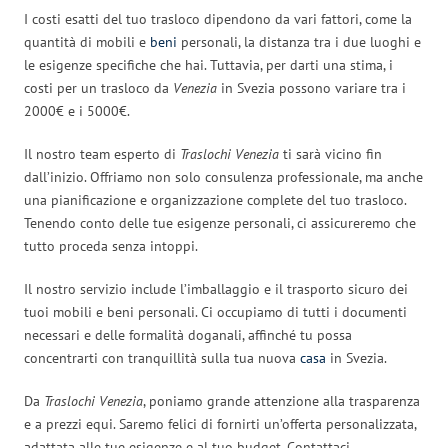
I costi esatti del tuo trasloco dipendono da vari fattori, come la
quantità di mobili e
beni
personali, la distanza tra i due luoghi e
le esigenze specifiche che hai. Tuttavia, per darti una stima, i
costi per un trasloco da
Venezia
in Svezia possono variare tra i
2000€ e i 5000€.
Il nostro team esperto di
Traslochi Venezia
ti sarà vicino fin
dall’inizio. Offriamo non solo consulenza professionale, ma anche
una pianificazione e organizzazione complete del tuo trasloco.
Tenendo conto delle tue esigenze personali, ci assicureremo che
tutto proceda senza intoppi.
Il nostro servizio include l’imballaggio e il trasporto sicuro dei
tuoi mobili e beni personali. Ci occupiamo di tutti i documenti
necessari e delle formalità doganali, affinché tu possa
concentrarti con tranquillità sulla tua nuova
casa
in Svezia.
Da
Traslochi Venezia
, poniamo grande attenzione alla trasparenza
e a prezzi equi. Saremo felici di fornirti un’offerta personalizzata,
adattata alle tue esigenze e al tuo budget. Contattaci