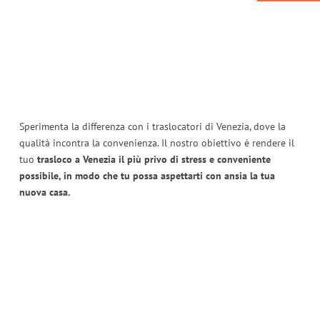
Sperimenta la differenza con i traslocatori di Venezia, dove la
qualità incontra la convenienza. Il nostro obiettivo è rendere il
tuo
trasloco a Venezia il più privo di stress e conveniente
possibile, in modo che tu possa aspettarti con ansia la tua
nuova casa.