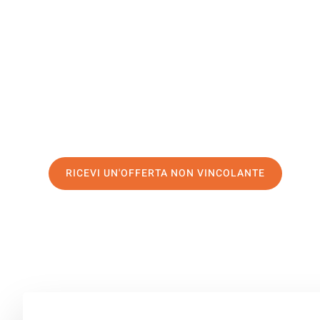
Linköping
Il tuo trasloco Venezia Linköping può essere così facile
servizio di prima classe
e assicurati i
migliori prezzi in 
Richiedo ora la tua offerta personalizzata e fai il prim
trasloco senza stress a Linköping
RICEVI UN'OFFERTA NON VINCOLANTE
100% non vincolante – Risposta garantita entro 15 minuti.