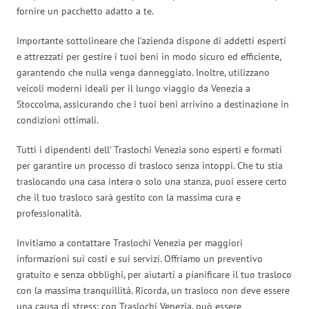
fornire un pacchetto adatto a te.
Importante sottolineare che l’azienda dispone di addetti esperti
e attrezzati per gestire i tuoi beni in modo sicuro ed efficiente,
garantendo che nulla venga danneggiato. Inoltre, utilizzano
veicoli moderni ideali per il lungo viaggio da Venezia a
Stoccolma, assicurando che i tuoi beni arrivino a destinazione in
condizioni ottimali.
Tutti i dipendenti dell’ Traslochi Venezia sono esperti e formati
per garantire un processo di trasloco senza intoppi. Che tu stia
traslocando una casa intera o solo una stanza, puoi essere certo
che il tuo trasloco sarà gestito con la massima cura e
professionalità.
Invitiamo a contattare Traslochi Venezia per maggiori
informazioni sui costi e sui servizi. Offriamo un preventivo
gratuito e senza obblighi, per aiutarti a pianificare il tuo trasloco
con la massima tranquillità. Ricorda, un trasloco non deve essere
una causa di stress: con Traslochi Venezia, può essere