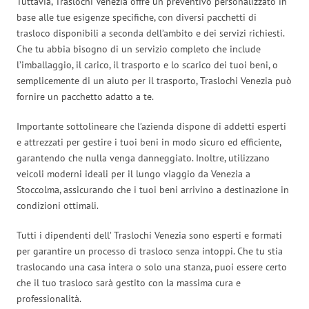
Tuttavia, Traslochi Venezia offre un preventivo personalizzato in
base alle tue esigenze specifiche, con diversi pacchetti di
trasloco disponibili a seconda dell’ambito e dei servizi richiesti.
Che tu abbia bisogno di un servizio completo che include
l’imballaggio, il carico, il trasporto e lo scarico dei tuoi beni, o
semplicemente di un aiuto per il trasporto, Traslochi Venezia può
fornire un pacchetto adatto a te.
Importante sottolineare che l’azienda dispone di addetti esperti
e attrezzati per gestire i tuoi beni in modo sicuro ed efficiente,
garantendo che nulla venga danneggiato. Inoltre, utilizzano
veicoli moderni ideali per il lungo viaggio da Venezia a
Stoccolma, assicurando che i tuoi beni arrivino a destinazione in
condizioni ottimali.
Tutti i dipendenti dell’ Traslochi Venezia sono esperti e formati
per garantire un processo di trasloco senza intoppi. Che tu stia
traslocando una casa intera o solo una stanza, puoi essere certo
che il tuo trasloco sarà gestito con la massima cura e
professionalità.