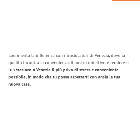
Sperimenta la differenza con i traslocatori di Venezia, dove la
qualità incontra la convenienza. Il nostro obiettivo è rendere il
tuo
trasloco a Venezia il più privo di stress e conveniente
possibile, in modo che tu possa aspettarti con ansia la tua
nuova casa.