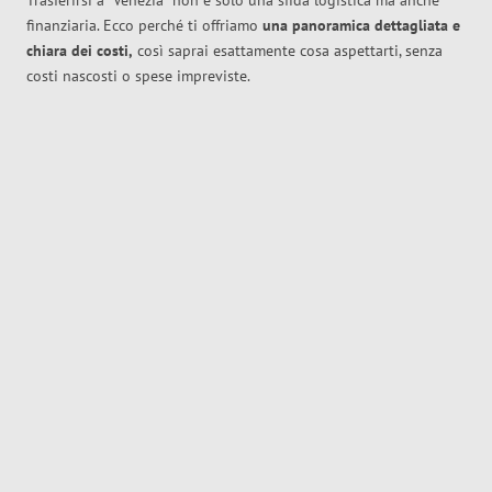
Trasferirsi a
Venezia
non è solo una sfida logistica ma anche
finanziaria. Ecco perché ti offriamo
una panoramica dettagliata e
chiara dei costi,
così saprai esattamente cosa aspettarti, senza
costi nascosti o spese impreviste.