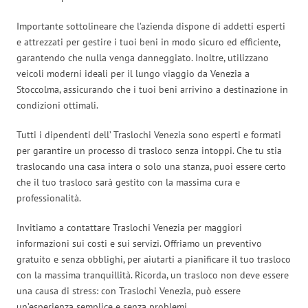
Importante sottolineare che l’azienda dispone di addetti esperti
e attrezzati per gestire i tuoi beni in modo sicuro ed efficiente,
garantendo che nulla venga danneggiato. Inoltre, utilizzano
veicoli moderni ideali per il lungo viaggio da Venezia a
Stoccolma, assicurando che i tuoi beni arrivino a destinazione in
condizioni ottimali.
Tutti i dipendenti dell’ Traslochi Venezia sono esperti e formati
per garantire un processo di trasloco senza intoppi. Che tu stia
traslocando una casa intera o solo una stanza, puoi essere certo
che il tuo trasloco sarà gestito con la massima cura e
professionalità.
Invitiamo a contattare Traslochi Venezia per maggiori
informazioni sui costi e sui servizi. Offriamo un preventivo
gratuito e senza obblighi, per aiutarti a pianificare il tuo trasloco
con la massima tranquillità. Ricorda, un trasloco non deve essere
una causa di stress: con Traslochi Venezia, può essere
un’esperienza semplice e senza problemi.