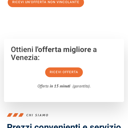
RICEVI UN'OFFERTA NON VINCOLANTE
100% non vincolante – Risposta garantita entro 15 minuti.
Ottieni
l'offerta migliore
a
Venezia:
RICEVI OFFERTA
Offerta
in 15 minuti
(garantita).
CHI SIAMO
Prezzi convenienti e servizio