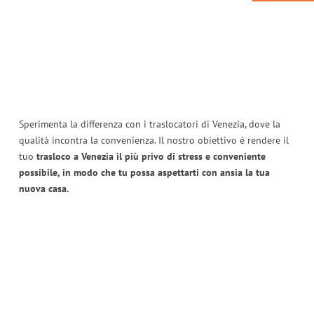
Sperimenta la differenza con i traslocatori di Venezia, dove la
qualità incontra la convenienza. Il nostro obiettivo è rendere il
tuo
trasloco a Venezia il più privo di stress e conveniente
possibile, in modo che tu possa aspettarti con ansia la tua
nuova casa.