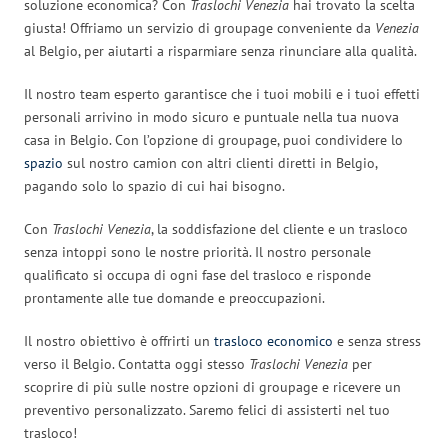
soluzione economica? Con
Traslochi Venezia
hai trovato la scelta
giusta! Offriamo un servizio di groupage conveniente da
Venezia
al Belgio, per aiutarti a risparmiare senza rinunciare alla qualità.
Il nostro team esperto garantisce che i tuoi mobili e i tuoi effetti
personali arrivino in modo sicuro e puntuale nella tua nuova
casa in Belgio. Con l’opzione di groupage, puoi condividere lo
spazio
sul nostro camion con altri clienti diretti in Belgio,
pagando solo lo spazio di cui hai bisogno.
Con
Traslochi Venezia
, la soddisfazione del cliente e un trasloco
senza intoppi sono le nostre priorità. Il nostro personale
qualificato si occupa di ogni fase del trasloco e risponde
prontamente alle tue domande e preoccupazioni.
Il nostro obiettivo è offrirti un
trasloco economico
e senza stress
verso il Belgio. Contatta oggi stesso
Traslochi Venezia
per
scoprire di più sulle nostre opzioni di groupage e ricevere un
preventivo personalizzato. Saremo felici di assisterti nel tuo
trasloco!