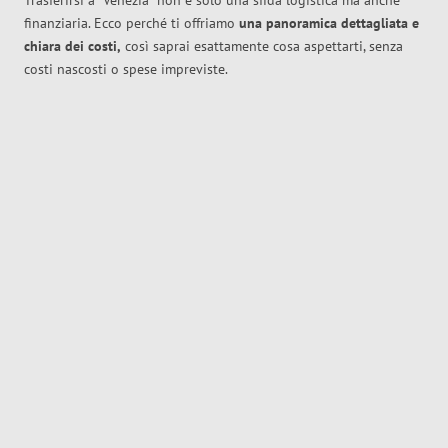
Trasferirsi a
Venezia
non è solo una sfida logistica ma anche
finanziaria. Ecco perché ti offriamo
una panoramica dettagliata e
chiara dei costi,
così saprai esattamente cosa aspettarti, senza
costi nascosti o spese impreviste.