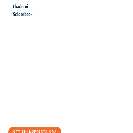
Charleroi
Schaerbeek
Richiedi ora la tua
offerta
al
miglior
prezzo !
Inviateci adesso la vostra richiesta non vincolante e
assicuratevi la vostra
offerta di trasloco per le vostre esigenze
a Venezia
al miglior prezzo! Approfitta dell’occasione per
un
trasloco senza stress
e con il massimo comfort:
OTTIENI L'OFFERTA ORA