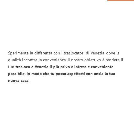
Sperimenta la differenza con i traslocatori di Venezia, dove la
qualità incontra la convenienza. Il nostro obiettivo è rendere il
tuo
trasloco a Venezia il più privo di stress e conveniente
possibile, in modo che tu possa aspettarti con ansia la tua
nuova casa.