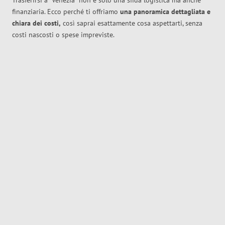
Trasferirsi a
Venezia
non è solo una sfida logistica ma anche
finanziaria. Ecco perché ti offriamo
una panoramica dettagliata e
chiara dei costi,
così saprai esattamente cosa aspettarti, senza
costi nascosti o spese impreviste.