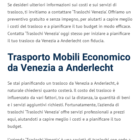
Se desideri ulteriori informazioni sui costi e sui servizi di
trasloco, ti invitiamo a contattare ‘Traslochi Venezia’. Offriamo un
preventivo gratuito e senza impegno, per aiutarti a capire meglio
i costi del trasloco e a pianificare il tuo budget in modo efficace.
Contatta ‘Traslochi Venezia’ oggi stesso per iniziare a pianificare
il tuo trasloco da Venezia a Anderlecht con fiducia.
Trasporto Mobili Economico
da Venezia a Anderlecht
Se stai pianificando un trasloco da Venezia a Anderlecht, è
naturale chiedersi quanto costerà. Il costo del trasloco è
influenzato da vari fattori, tra cui la distanza, la quantità di beni
e i servizi aggiuntivi richiesti. Fortunatamente, l’azienda di
traslochi ‘Traslochi Venezia’ offre servizi professionali a prezzi
equi, aiutandoti a capire meglio i costi e a pianificare il tuo
budget.
L’azienda ‘Traslochi Venezia’ è una società di traslochi con sede a