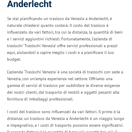
Anderlecht
Se stai pianificando un trasloco da Venezia a Anderlecht, è
naturale chiedersi quanto costerà. Il costo del trasloco è
influenzato da vari fattori, tra cui la distanza, la quantità di beni
e i servizi aggiuntivi richiesti. Fortunatamente, l’azienda di
traslochi ‘Traslochi Venezia’ offre servizi professionali a prezzi
equi, aiutandoti a capire meglio i costi e a pianificare il tuo
budget.
L’azienda ‘Traslochi Venezia’ è una società di traslochi con sede a
Venezia, con un’ampia esperienza nel settore. Offriamo una
gamma di servizi di trasloco per soddisfare le diverse esigenze
dei nostri clienti, dal trasporto di mobili e oggetti pesanti alla
fornitura di imballaggi professionali.
I costi del trasloco sono influenzati da vari fattori. Il primo è la
distanza: un trasloco da Venezia a Anderlecht è un viaggio lungo
e impegnativo, e i costi di trasporto possono essere significativi.
Il secondo fattore è la quantità di beni: più oggetti hai, più il