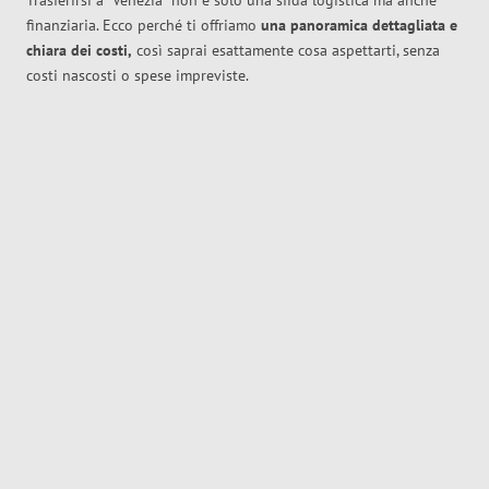
Trasferirsi a
Venezia
non è solo una sfida logistica ma anche
finanziaria. Ecco perché ti offriamo
una panoramica dettagliata e
chiara dei costi,
così saprai esattamente cosa aspettarti, senza
costi nascosti o spese impreviste.