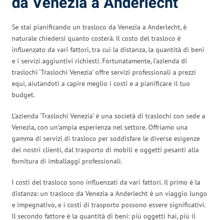
da Venezia a Anderlecht
Se stai pianificando un trasloco da Venezia a Anderlecht, è
naturale chiedersi quanto costerà. Il costo del trasloco è
influenzato da vari fattori, tra cui la distanza, la quantità di beni
e i servizi aggiuntivi richiesti. Fortunatamente, l’azienda di
traslochi ‘Traslochi Venezia’ offre servizi professionali a prezzi
equi, aiutandoti a capire meglio i costi e a pianificare il tuo
budget.
L’azienda ‘Traslochi Venezia’ è una società di traslochi con sede a
Venezia, con un’ampia esperienza nel settore. Offriamo una
gamma di servizi di trasloco per soddisfare le diverse esigenze
dei nostri clienti, dal trasporto di mobili e oggetti pesanti alla
fornitura di imballaggi professionali.
I costi del trasloco sono influenzati da vari fattori. Il primo è la
distanza: un trasloco da Venezia a Anderlecht è un viaggio lungo
e impegnativo, e i costi di trasporto possono essere significativi.
Il secondo fattore è la quantità di beni: più oggetti hai, più il