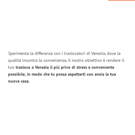
Sperimenta la differenza con i traslocatori di Venezia, dove la
qualità incontra la convenienza. Il nostro obiettivo è rendere il
tuo
trasloco a Venezia il più privo di stress e conveniente
possibile, in modo che tu possa aspettarti con ansia la tua
nuova casa.