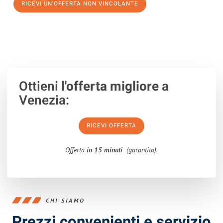
RICEVI UN'OFFERTA NON VINCOLANTE
100% non vincolante – Risposta garantita entro 15 minuti.
Ottieni
l'offerta migliore
a
Venezia:
RICEVI OFFERTA
Offerta
in 15 minuti
(garantita).
CHI SIAMO
Prezzi convenienti e servizio