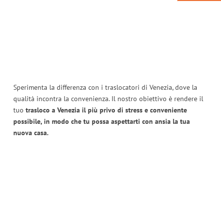
Sperimenta la differenza con i traslocatori di Venezia, dove la
qualità incontra la convenienza. Il nostro obiettivo è rendere il
tuo
trasloco a Venezia il più privo di stress e conveniente
possibile, in modo che tu possa aspettarti con ansia la tua
nuova casa.