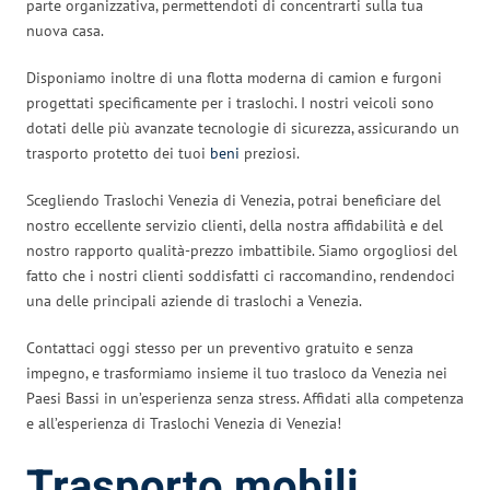
parte organizzativa, permettendoti di concentrarti sulla tua
nuova casa.
Disponiamo inoltre di una flotta moderna di camion e furgoni
progettati specificamente per i traslochi. I nostri veicoli sono
dotati delle più avanzate tecnologie di sicurezza, assicurando un
trasporto protetto dei tuoi
beni
preziosi.
Scegliendo Traslochi Venezia di Venezia, potrai beneficiare del
nostro eccellente servizio clienti, della nostra affidabilità e del
nostro rapporto qualità-prezzo imbattibile. Siamo orgogliosi del
fatto che i nostri clienti soddisfatti ci raccomandino, rendendoci
una delle principali aziende di traslochi a Venezia.
Contattaci oggi stesso per un preventivo gratuito e senza
impegno, e trasformiamo insieme il tuo trasloco da Venezia nei
Paesi Bassi in un’esperienza senza stress. Affidati alla competenza
e all’esperienza di Traslochi Venezia di Venezia!
Trasporto mobili