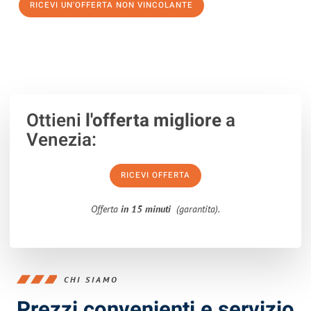
RICEVI UN'OFFERTA NON VINCOLANTE
100% non vincolante – Risposta garantita entro 15 minuti.
Ottieni
l'offerta migliore
a
Venezia:
RICEVI OFFERTA
Offerta
in 15 minuti
(garantita).
CHI SIAMO
Prezzi convenienti e servizio