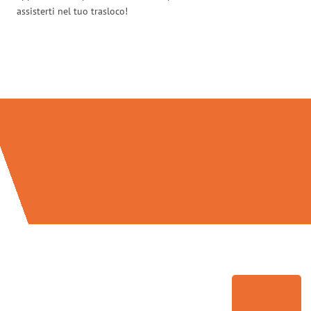
assisterti nel tuo trasloco!
Traslochi Venezia in numeri: