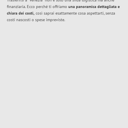
Trasferirsi a
Venezia
non è solo una sfida logistica ma anche
finanziaria. Ecco perché ti offriamo
una panoramica dettagliata e
chiara dei costi,
così saprai esattamente cosa aspettarti, senza
costi nascosti o spese impreviste.