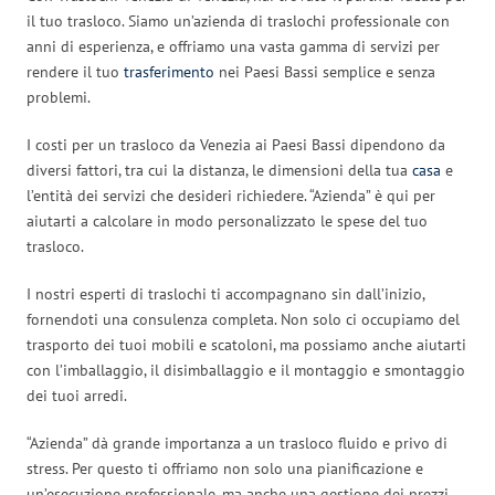
il tuo trasloco. Siamo un’azienda di traslochi professionale con
anni di esperienza, e offriamo una vasta gamma di servizi per
rendere il tuo
trasferimento
nei Paesi Bassi semplice e senza
problemi.
I costi per un trasloco da Venezia ai Paesi Bassi dipendono da
diversi fattori, tra cui la distanza, le dimensioni della tua
casa
e
l’entità dei servizi che desideri richiedere. “Azienda” è qui per
aiutarti a calcolare in modo personalizzato le spese del tuo
trasloco.
I nostri esperti di traslochi ti accompagnano sin dall’inizio,
fornendoti una consulenza completa. Non solo ci occupiamo del
trasporto dei tuoi mobili e scatoloni, ma possiamo anche aiutarti
con l’imballaggio, il disimballaggio e il montaggio e smontaggio
dei tuoi arredi.
“Azienda” dà grande importanza a un trasloco fluido e privo di
stress. Per questo ti offriamo non solo una pianificazione e
un’esecuzione professionale, ma anche una gestione dei prezzi