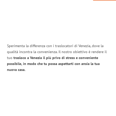
Sperimenta la differenza con i traslocatori di Venezia, dove la
qualità incontra la convenienza. Il nostro obiettivo è rendere il
tuo
trasloco a Venezia il più privo di stress e conveniente
possibile, in modo che tu possa aspettarti con ansia la tua
nuova casa.