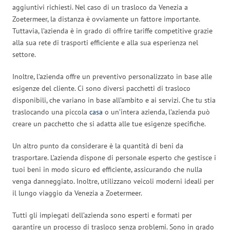
aggiuntivi richiesti. Nel caso di un trasloco da Venezia a
Zoetermeer, la distanza è ovviamente un fattore importante.
Tuttavia, l’azienda è in grado di offrire tariffe competitive grazie
alla sua rete di trasporti efficiente e alla sua esperienza nel
settore.
Inoltre, l’azienda offre un preventivo personalizzato in base alle
esigenze del cliente. Ci sono diversi pacchetti di trasloco
disponibili, che variano in base all’ambito e ai servizi. Che tu stia
traslocando una piccola
casa
o un’intera azienda, l’azienda può
creare un pacchetto che si adatta alle tue esigenze specifiche.
Un altro punto da considerare è la quantità di beni da
trasportare. L’azienda dispone di personale esperto che gestisce i
tuoi beni in modo sicuro ed efficiente, assicurando che nulla
venga danneggiato. Inoltre, utilizzano veicoli moderni ideali per
il lungo viaggio da Venezia a Zoetermeer.
Tutti gli impiegati dell’azienda sono esperti e formati per
garantire un processo di trasloco senza problemi. Sono in grado