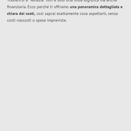
Trasferirsi a
Venezia
non è solo una sfida logistica ma anche
finanziaria. Ecco perché ti offriamo
una panoramica dettagliata e
chiara dei costi,
così saprai esattamente cosa aspettarti, senza
costi nascosti o spese impreviste.