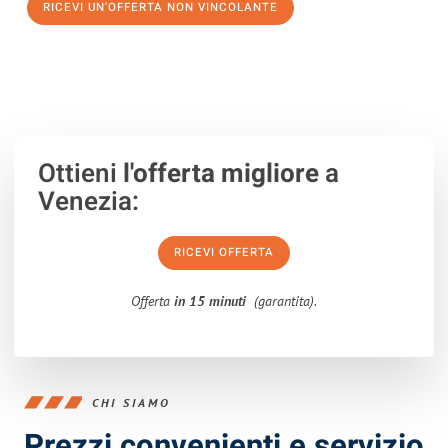
RICEVI UN'OFFERTA NON VINCOLANTE
100% non vincolante – Risposta garantita entro 15 minuti.
Ottieni
l'offerta migliore
a
Venezia:
RICEVI OFFERTA
Offerta
in 15 minuti
(garantita).
CHI SIAMO
Prezzi convenienti e servizio