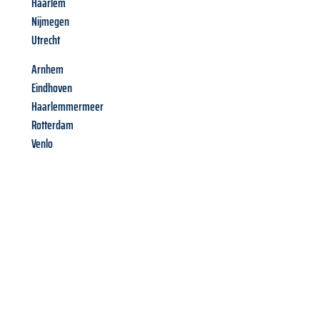
Haarlem
Nijmegen
Utrecht
Arnhem
Eindhoven
Haarlemmermeer
Rotterdam
Venlo
Richiedi ora la tua
offerta
al
miglior
prezzo !