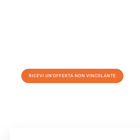
Groningen
Il tuo trasloco Venezia Groningen può essere così facile
servizio di prima classe
e assicurati i
migliori prezzi in 
Richiedo ora la tua offerta personalizzata e fai il prim
trasloco senza stress a Groningen
RICEVI UN'OFFERTA NON VINCOLANTE
100% non vincolante – Risposta garantita entro 15 minuti.