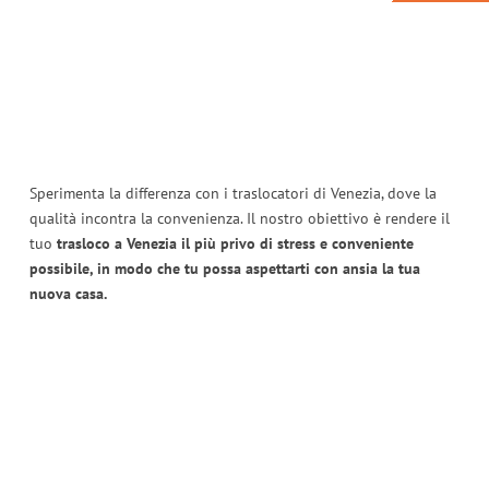
Sperimenta la differenza con i traslocatori di Venezia, dove la
qualità incontra la convenienza. Il nostro obiettivo è rendere il
tuo
trasloco a Venezia il più privo di stress e conveniente
possibile, in modo che tu possa aspettarti con ansia la tua
nuova casa.