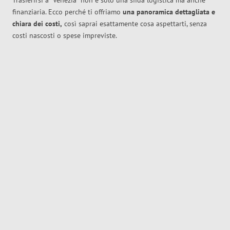
Trasferirsi a
Venezia
non è solo una sfida logistica ma anche
finanziaria. Ecco perché ti offriamo
una panoramica dettagliata e
chiara dei costi,
così saprai esattamente cosa aspettarti, senza
costi nascosti o spese impreviste.