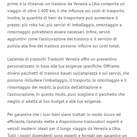
primo è la distanza: un trasloco da Venezia a L’Aia comporta un
viaggio di oltre 1.400 km, il che influisce sui costi di trasporto.
Inoltre, la quantità di beni da trasportare può aumentare il
prezzo: più roba hai, più servizi di imballaggio, smontaggio e
rimontaggio potrebbero essere necessari. Infine, servizi
aggiuntivi come l’assicurazione del trasloco o il servizio di
pulizia alla fine del trasloco possono influire sui costi totali.
L’azienda di traslochi Traslochi Venezia offre un preventivo
personalizzato in base alle tue esigenze specifiche. Offriamo
diversi pacchetti di trasloco basati sull’ampiezza e sui servizi, che
possono includere l’imballaggio, il trasporto, lo smontaggio e il
rimontaggio dei mobili, la pulizia dell’abitazione e
l’assicurazione. In questo modo, puoi scegliere il pacchetto che
meglio si adatta al tuo budget e alle tue esigenze.
Per garantire che i tuoi beni siano trattati in modo sicuro ed
efficiente, l’azienda mette a disposizione traslocatori esperti e
veicoli moderni ideali per il lungo viaggio da Venezia a L’Aia.
Tutti i nostri dipendenti sono esperti e formati per garantire un