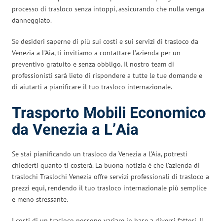
processo di trasloco senza intoppi, assicurando che nulla venga
danneggiato.
Se desideri saperne di più sui costi e sui servizi di trasloco da
Venezia a L’Aia, ti invitiamo a contattare l’azienda per un
preventivo gratuito e senza obbligo. Il nostro team di
professionisti sarà lieto di rispondere a tutte le tue domande e
di aiutarti a pianificare il tuo trasloco internazionale.
Trasporto Mobili Economico
da Venezia a L’Aia
Se stai pianificando un trasloco da Venezia a L’Aia, potresti
chiederti quanto ti costerà. La buona notizia è che l’azienda di
traslochi Traslochi Venezia offre servizi professionali di trasloco a
prezzi equi, rendendo il tuo trasloco internazionale più semplice
e meno stressante.
I costi di un trasloco possono variare in base a diversi fattori. Il