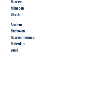
Haarlem
Nijmegen
Utrecht
Arnhem
Eindhoven
Haarlemmermeer
Rotterdam
Venlo
Richiedi ora la tua
offerta
al
miglior
prezzo !