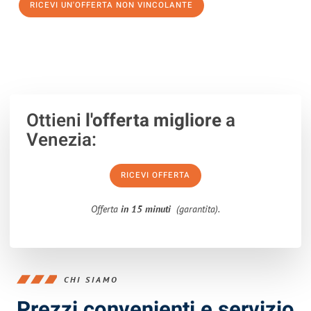
RICEVI UN'OFFERTA NON VINCOLANTE
100% non vincolante – Risposta garantita entro 15 minuti.
Ottieni
l'offerta migliore
a
Venezia:
RICEVI OFFERTA
Offerta
in 15 minuti
(garantita).
CHI SIAMO
Prezzi convenienti e servizio