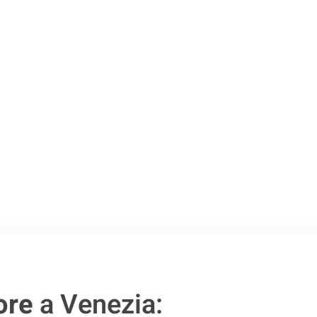
o passo verso un
ore
a Venezia: