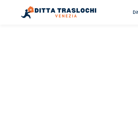
Di
TRASLOCHI VENEZIA
Traslochi
Venezia
E
Il tuo trasloco Venezia Ede può essere così facile! Sper