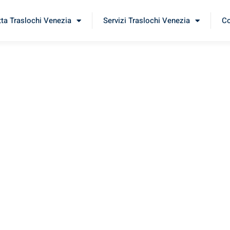
tta Traslochi Venezia
Servizi Traslochi Venezia
Co
de
imenta il nostro
servizio