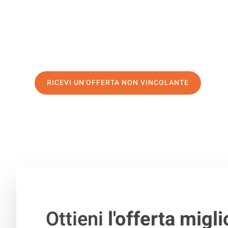
di prima classe
e assicurati i
migliori prezzi in Venezia
.
Richiedo ora la tua offerta personalizzata e fai il prim
trasloco senza stress a Ede
RICEVI UN'OFFERTA NON VINCOLANTE
100% non vincolante – Risposta garantita entro 15 minuti.
Ottieni
l'offerta migli