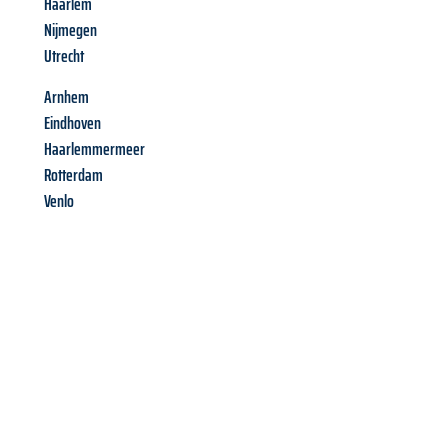
Haarlem
Nijmegen
Utrecht
Arnhem
Eindhoven
Haarlemmermeer
Rotterdam
Venlo
Richiedi ora la tua
offerta
al
miglior
prezzo !