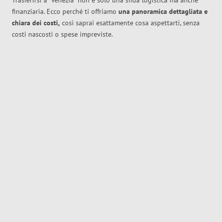
Trasferirsi a
Venezia
non è solo una sfida logistica ma anche
finanziaria. Ecco perché ti offriamo
una panoramica dettagliata e
chiara dei costi,
così saprai esattamente cosa aspettarti, senza
costi nascosti o spese impreviste.