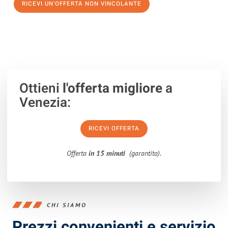
RICEVI UN'OFFERTA NON VINCOLANTE
100% non vincolante – Risposta garantita entro 15 minuti.
Ottieni
l'offerta migliore
a
Venezia:
RICEVI OFFERTA
Offerta
in 15 minuti
(garantita).
CHI SIAMO
Prezzi convenienti e servizio