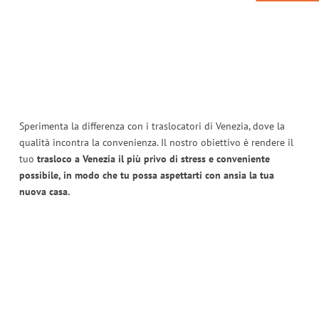
Sperimenta la differenza con i traslocatori di Venezia, dove la
qualità incontra la convenienza. Il nostro obiettivo è rendere il
tuo
trasloco a Venezia il più privo di stress e conveniente
possibile, in modo che tu possa aspettarti con ansia la tua
nuova casa.