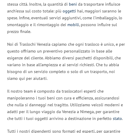
stessa città. Inoltre, la quantità di
beni
da trasportare influisce
anch’essa sul costo totale: più
oggetti
hai, maggiori saranno le
spese. Infine, eventuali servizi aggiuntivi, come l’imballaggio, lo
smontaggio e il rimontaggio dei
mobili
, possono influire sul
prezzo finale.
Noi di Traslochi Venezia capiamo che ogni trasloco è unico, e per
questo offriamo un preventivo personalizzato in base alle
esigenze del cliente. Abbiamo diversi pacchetti disponibili, che
variano in base all’ampiezza e ai servizi richiesti. Che tu abbia
bisogno di un servizio completo o solo di un trasporto, noi
siamo qui per aiutarti.
Il nostro team è composto da traslocatori esperti che
manipoleranno i tuoi beni con cura e efficienza, assicurandosi
che nulla si danneggi nel tragitto. Utilizziamo veicoli moderni e
adatti per il lungo viaggio da Venezia a Nimega, per garantire
che tutti i tuoi oggetti arrivino a destinazione in perfetto
stato
.
Tutti i nostri dipendenti sono formati ed esperti, per garantire