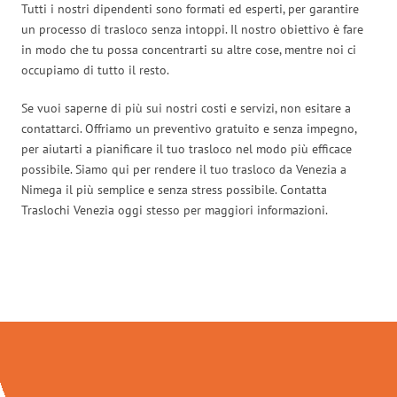
Tutti i nostri dipendenti sono formati ed esperti, per garantire
un processo di trasloco senza intoppi. Il nostro obiettivo è fare
in modo che tu possa concentrarti su altre cose, mentre noi ci
occupiamo di tutto il resto.
Se vuoi saperne di più sui nostri costi e servizi, non esitare a
contattarci. Offriamo un preventivo gratuito e senza impegno,
per aiutarti a pianificare il tuo trasloco nel modo più efficace
possibile. Siamo qui per rendere il tuo trasloco da Venezia a
Nimega il più semplice e senza stress possibile. Contatta
Traslochi Venezia oggi stesso per maggiori informazioni.
Traslochi Venezia in numeri: