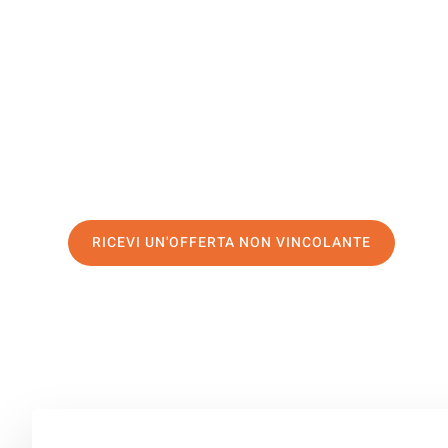
Bulgaria
Il tuo trasloco Venezia Bulgaria può essere così facile! 
servizio di prima classe
e assicurati i
migliori prezzi in 
Richiedo ora la tua offerta personalizzata e fai il prim
trasloco senza stress a Bulgaria
RICEVI UN'OFFERTA NON VINCOLANTE
100% non vincolante – Risposta garantita entro 15 minuti.