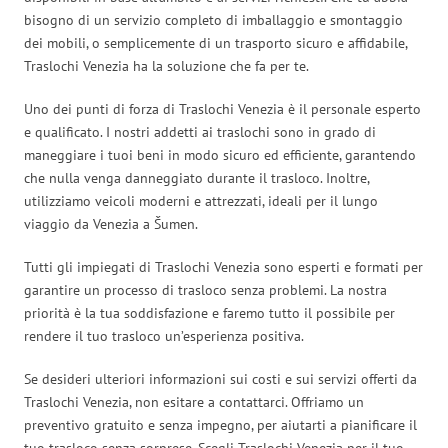
bisogno di un servizio completo di imballaggio e smontaggio
dei mobili, o semplicemente di un trasporto sicuro e affidabile,
Traslochi Venezia ha la soluzione che fa per te.
Uno dei punti di forza di Traslochi Venezia è il personale esperto
e qualificato. I nostri addetti ai traslochi sono in grado di
maneggiare i tuoi beni in modo sicuro ed efficiente, garantendo
che nulla venga danneggiato durante il trasloco. Inoltre,
utilizziamo veicoli moderni e attrezzati, ideali per il lungo
viaggio da Venezia a Šumen.
Tutti gli impiegati di Traslochi Venezia sono esperti e formati per
garantire un processo di trasloco senza problemi. La nostra
priorità è la tua soddisfazione e faremo tutto il possibile per
rendere il tuo trasloco un’esperienza positiva.
Se desideri ulteriori informazioni sui costi e sui servizi offerti da
Traslochi Venezia, non esitare a contattarci. Offriamo un
preventivo gratuito e senza impegno, per aiutarti a pianificare il
tuo trasloco senza sorprese. Scegli Traslochi Venezia per il tuo