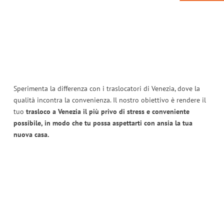
Sperimenta la differenza con i traslocatori di Venezia, dove la
qualità incontra la convenienza. Il nostro obiettivo è rendere il
tuo
trasloco a Venezia il più privo di stress e conveniente
possibile, in modo che tu possa aspettarti con ansia la tua
nuova casa.