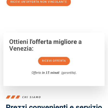
RICEVI UN'OFFERTA NON VINCOLANTE
100% non vincolante – Risposta garantita entro 15 minuti.
Ottieni
l'offerta migliore
a
Venezia:
RICEVI OFFERTA
Offerta
in 15 minuti
(garantita).
CHI SIAMO
Prezzi convenienti e servizio