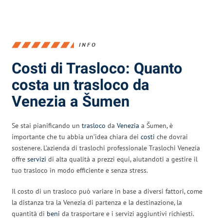
INFO
Costi di Trasloco: Quanto
costa un trasloco da
Venezia a Šumen
Se stai pianificando un
trasloco
da
Venezia
a Šumen, è
importante che tu abbia un’idea chiara dei
costi
che dovrai
sostenere. L’azienda di traslochi professionale Traslochi Venezia
offre
servizi
di alta qualità a prezzi equi, aiutandoti a gestire il
tuo trasloco in modo efficiente e senza stress.
Il costo di un trasloco può variare in base a diversi fattori, come
la distanza tra la Venezia di partenza e la destinazione, la
quantità di
beni
da trasportare e i servizi aggiuntivi richiesti.