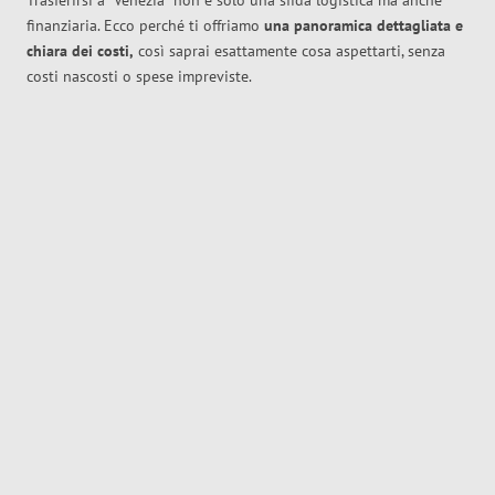
Trasferirsi a
Venezia
non è solo una sfida logistica ma anche
finanziaria. Ecco perché ti offriamo
una panoramica dettagliata e
chiara dei costi,
così saprai esattamente cosa aspettarti, senza
costi nascosti o spese impreviste.