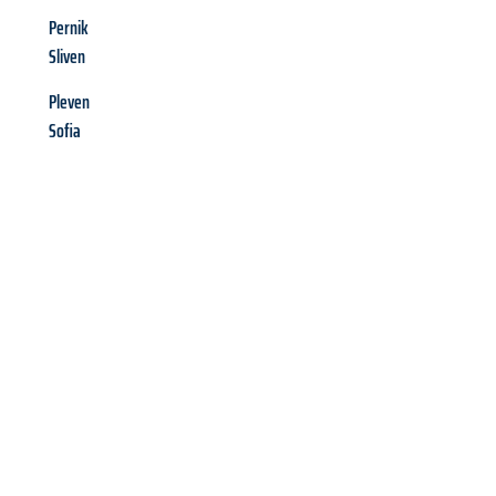
Pernik
Sliven
Pleven
Sofia
Richiedi ora la tua
offerta
al
miglior
prezzo !
Inviateci adesso la vostra richiesta non vincolante e
assicuratevi la vostra
offerta di trasloco per le vostre esigenze
a Venezia
al miglior prezzo! Approfitta dell’occasione per
un
trasloco senza stress
e con il massimo comfort: