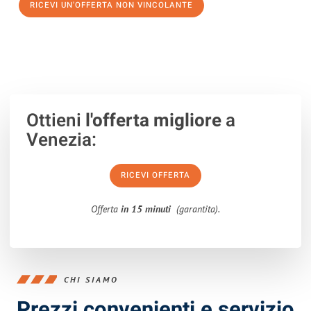
RICEVI UN'OFFERTA NON VINCOLANTE
100% non vincolante – Risposta garantita entro 15 minuti.
Ottieni
l'offerta migliore
a
Venezia:
RICEVI OFFERTA
Offerta
in 15 minuti
(garantita).
CHI SIAMO
Prezzi convenienti e servizio