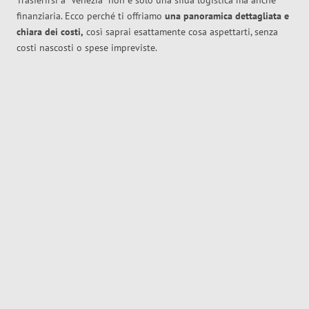
Trasferirsi a
Venezia
non è solo una sfida logistica ma anche
finanziaria. Ecco perché ti offriamo
una panoramica dettagliata e
chiara dei costi,
così saprai esattamente cosa aspettarti, senza
costi nascosti o spese impreviste.