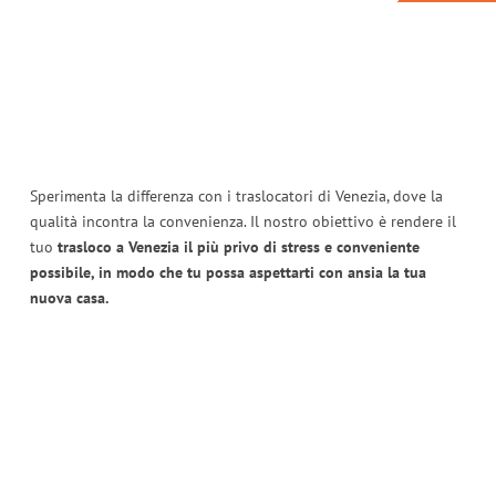
Sperimenta la differenza con i traslocatori di Venezia, dove la
qualità incontra la convenienza. Il nostro obiettivo è rendere il
tuo
trasloco a Venezia il più privo di stress e conveniente
possibile, in modo che tu possa aspettarti con ansia la tua
nuova casa.