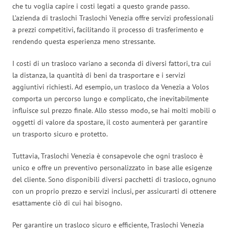
che tu voglia capire i costi legati a questo grande passo.
L’azienda di traslochi Traslochi Venezia offre servizi professionali
a prezzi competitivi, facilitando il processo di trasferimento e
rendendo questa esperienza meno stressante.
I costi di un trasloco variano a seconda di diversi fattori, tra cui
la distanza, la quantità di beni da trasportare e i servizi
aggiuntivi richiesti. Ad esempio, un trasloco da Venezia a Volos
comporta un percorso lungo e complicato, che inevitabilmente
influisce sul prezzo finale. Allo stesso modo, se hai molti mobili o
oggetti di valore da spostare, il costo aumenterà per garantire
un trasporto sicuro e protetto.
Tuttavia, Traslochi Venezia è consapevole che ogni trasloco è
unico e offre un preventivo personalizzato in base alle esigenze
del cliente. Sono disponibili diversi pacchetti di trasloco, ognuno
con un proprio prezzo e servizi inclusi, per assicurarti di ottenere
esattamente ciò di cui hai bisogno.
Per garantire un trasloco sicuro e efficiente, Traslochi Venezia