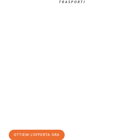
TRASPORTI​
Richiedi ora la tua
offerta
al
miglior
prezzo !
Inviateci adesso la vostra richiesta non vincolante e
assicuratevi la vostra
offerta di trasloco per le vostre esigenze
a Venezia
al miglior prezzo! Approfitta dell’occasione per
un
trasloco senza stress
e con il massimo comfort:
OTTIENI L'OFFERTA ORA