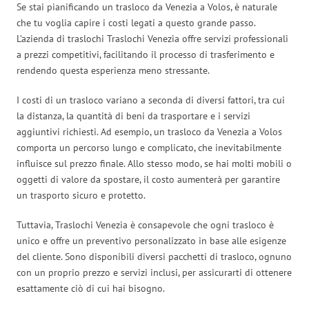
Se stai pianificando un trasloco da Venezia a Volos, è naturale
che tu voglia capire i costi legati a questo grande passo.
L’azienda di traslochi Traslochi Venezia offre servizi professionali
a prezzi competitivi, facilitando il processo di trasferimento e
rendendo questa esperienza meno stressante.
I costi di un trasloco variano a seconda di diversi fattori, tra cui
la distanza, la quantità di beni da trasportare e i servizi
aggiuntivi richiesti. Ad esempio, un trasloco da Venezia a Volos
comporta un percorso lungo e complicato, che inevitabilmente
influisce sul prezzo finale. Allo stesso modo, se hai molti mobili o
oggetti di valore da spostare, il costo aumenterà per garantire
un trasporto sicuro e protetto.
Tuttavia, Traslochi Venezia è consapevole che ogni trasloco è
unico e offre un preventivo personalizzato in base alle esigenze
del cliente. Sono disponibili diversi pacchetti di trasloco, ognuno
con un proprio prezzo e servizi inclusi, per assicurarti di ottenere
esattamente ciò di cui hai bisogno.