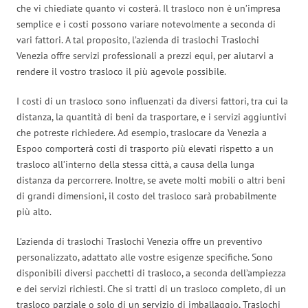
che vi chiediate quanto vi costerà. Il trasloco non è un’impresa
semplice e i costi possono variare notevolmente a seconda di
vari fattori. A tal proposito, l’azienda di traslochi Traslochi
Venezia offre servizi professionali a prezzi equi, per aiutarvi a
rendere il vostro trasloco il più agevole possibile.
I costi di un trasloco sono influenzati da diversi fattori, tra cui la
distanza, la quantità di beni da trasportare, e i servizi aggiuntivi
che potreste richiedere. Ad esempio, traslocare da Venezia a
Espoo comporterà costi di trasporto più elevati rispetto a un
trasloco all’interno della stessa città, a causa della lunga
distanza da percorrere. Inoltre, se avete molti mobili o altri beni
di grandi dimensioni, il costo del trasloco sarà probabilmente
più alto.
L’azienda di traslochi Traslochi Venezia offre un preventivo
personalizzato, adattato alle vostre esigenze specifiche. Sono
disponibili diversi pacchetti di trasloco, a seconda dell’ampiezza
e dei servizi richiesti. Che si tratti di un trasloco completo, di un
trasloco parziale o solo di un servizio di imballaggio, Traslochi