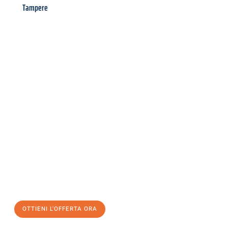
Tampere
Richiedi ora la tua
offerta
al
miglior
prezzo !
Inviateci adesso la vostra richiesta non vincolante e
assicuratevi la vostra
offerta di trasloco per le vostre esigenze
a Venezia
al miglior prezzo! Approfitta dell’occasione per
un
trasloco senza stress
e con il massimo comfort:
OTTIENI L'OFFERTA ORA