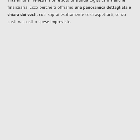
Trasferirsi a
Venezia
non è solo una sfida logistica ma anche
finanziaria. Ecco perché ti offriamo
una panoramica dettagliata e
chiara dei costi,
così saprai esattamente cosa aspettarti, senza
costi nascosti o spese impreviste.