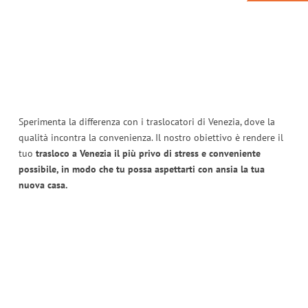
Sperimenta la differenza con i traslocatori di Venezia, dove la
qualità incontra la convenienza. Il nostro obiettivo è rendere il
tuo
trasloco a Venezia il più privo di stress e conveniente
possibile, in modo che tu possa aspettarti con ansia la tua
nuova casa.