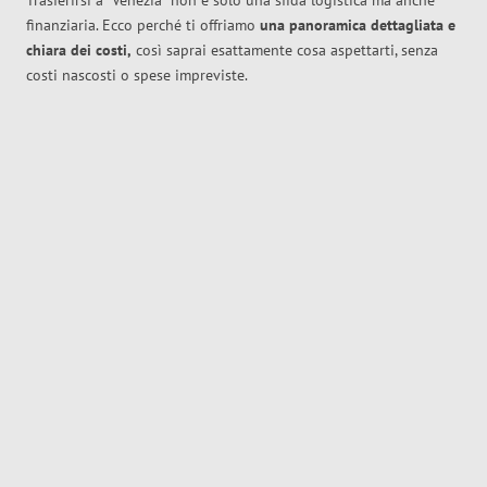
Trasferirsi a
Venezia
non è solo una sfida logistica ma anche
finanziaria. Ecco perché ti offriamo
una panoramica dettagliata e
chiara dei costi,
così saprai esattamente cosa aspettarti, senza
costi nascosti o spese impreviste.