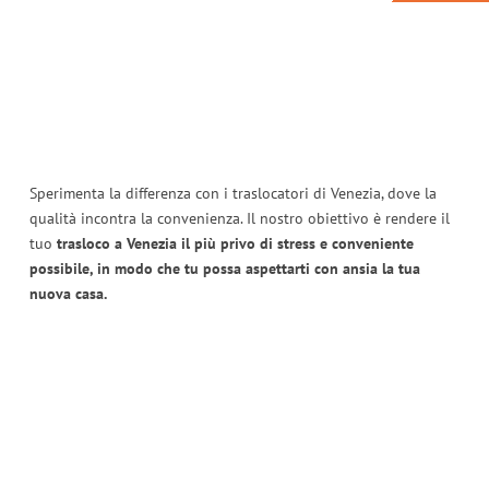
Sperimenta la differenza con i traslocatori di Venezia, dove la
qualità incontra la convenienza. Il nostro obiettivo è rendere il
tuo
trasloco a Venezia il più privo di stress e conveniente
possibile, in modo che tu possa aspettarti con ansia la tua
nuova casa.