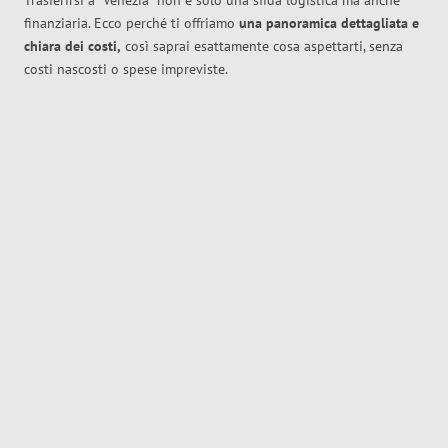
Trasferirsi a
Venezia
non è solo una sfida logistica ma anche
finanziaria. Ecco perché ti offriamo
una panoramica dettagliata e
chiara dei costi,
così saprai esattamente cosa aspettarti, senza
costi nascosti o spese impreviste.