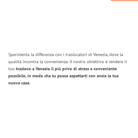
Sperimenta la differenza con i traslocatori di Venezia, dove la
qualità incontra la convenienza. Il nostro obiettivo è rendere il
tuo
trasloco a Venezia il più privo di stress e conveniente
possibile, in modo che tu possa aspettarti con ansia la tua
nuova casa.