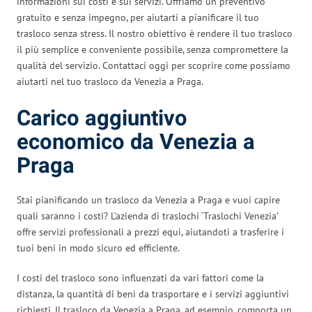
informazioni sui costi e sui servizi. Offriamo un preventivo
gratuito e senza impegno, per aiutarti a pianificare il tuo
trasloco senza stress. Il nostro obiettivo è rendere il tuo trasloco
il più semplice e conveniente possibile, senza compromettere la
qualità del servizio. Contattaci oggi per scoprire come possiamo
aiutarti nel tuo trasloco da Venezia a Praga.
Carico aggiuntivo
economico da Venezia a
Praga
Stai pianificando un trasloco da Venezia a Praga e vuoi capire
quali saranno i costi? L’azienda di traslochi ‘Traslochi Venezia’
offre servizi professionali a prezzi equi, aiutandoti a trasferire i
tuoi beni in modo sicuro ed efficiente.
I costi del trasloco sono influenzati da vari fattori come la
distanza, la quantità di beni da trasportare e i servizi aggiuntivi
richiesti. Il trasloco da Venezia a Praga, ad esempio, comporta un