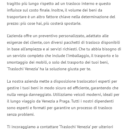
tragitto più lungo rispetto ad un trasloco interno e questo
influisce sul costo finale. Inoltre, il volume dei beni da
trasportare è un altro fattore chiave nella determinazione del
prezzo: più cose hai, più costerà spostarle.
L’azienda offre un preventivo personalizzato, adattato alle
esigenze del cliente, con diversi pacchetti di trasloco disponibili
in base all’ampiezza e ai servizi richiesti. Che tu abbia bisogno di
un servizio completo che include l’imballaggio, il trasporto e lo
smontaggio dei mobili, o solo del trasporto dei tuoi beni,
‘Traslochi Venezia’ ha la soluzione giusta per te.
La nostra azienda mette a disposizione traslocatori esperti per
gestire i tuoi beni in modo sicuro ed efficiente, garantendo che
nulla venga danneggiato. Utilizziamo veicoli moderni, ideali per
il lungo viaggio da Venezia a Praga. Tutti i nostri dipendenti
sono esperti e formati per garantire un processo di trasloco
senza problemi.
Ti incoraggiamo a contattare ‘Traslochi Venezia’ per ulteriori