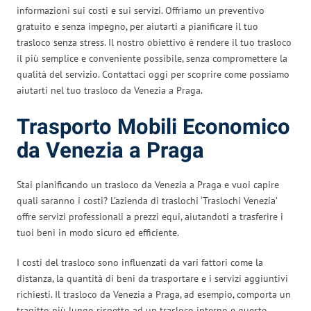
informazioni sui costi e sui servizi. Offriamo un preventivo
gratuito e senza impegno, per aiutarti a pianificare il tuo
trasloco senza stress. Il nostro obiettivo è rendere il tuo trasloco
il più semplice e conveniente possibile, senza compromettere la
qualità del servizio. Contattaci oggi per scoprire come possiamo
aiutarti nel tuo trasloco da Venezia a Praga.
Trasporto Mobili Economico
da Venezia a Praga
Stai pianificando un trasloco da Venezia a Praga e vuoi capire
quali saranno i costi? L’azienda di traslochi ‘Traslochi Venezia’
offre servizi professionali a prezzi equi, aiutandoti a trasferire i
tuoi beni in modo sicuro ed efficiente.
I costi del trasloco sono influenzati da vari fattori come la
distanza, la quantità di beni da trasportare e i servizi aggiuntivi
richiesti. Il trasloco da Venezia a Praga, ad esempio, comporta un
tragitto più lungo rispetto ad un trasloco interno e questo