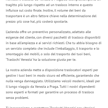
tragitto più lungo rispetto ad un trasloco interno e questo
influisce sul costo finale. Inoltre, il volume dei beni da
trasportare è un altro fattore chiave nella determinazione del
prezzo: più cose hai, più costerà spostarle.
L’azienda offre un preventivo personalizzato, adattato alle
esigenze del cliente, con diversi pacchetti di trasloco disponibili
in base all’ampiezza e ai servizi richiesti. Che tu abbia bisogno di
un servizio completo che include l’imballaggio, il trasporto e lo
smontaggio dei mobili, o solo del trasporto dei tuoi beni,
‘Traslochi Venezia’ ha la soluzione giusta per te.
La nostra azienda mette a disposizione traslocatori esperti per
gestire i tuoi beni in modo sicuro ed efficiente, garantendo che
nulla venga danneggiato. Utilizziamo veicoli moderni, ideali per
il lungo viaggio da Venezia a Praga. Tutti i nostri dipendenti
sono esperti e formati per garantire un processo di trasloco
senza problemi.
Ti incoraggiamo a contattare ‘Traslochi Venezia’ per ulteriori