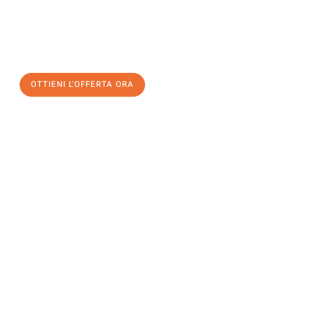
assicuratevi la vostra
offerta di trasloco per le vostre esigenze
a Venezia
al miglior prezzo! Approfitta dell’occasione per
un
trasloco senza stress
e con il massimo comfort:
OTTIENI L'OFFERTA ORA