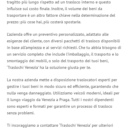
tragitto più lungo rispetto ad un trasloco interno e questo
influisce sul costo finale. Inoltre, il volume dei beni da
trasportare è un altro fattore chiave nella determinazione del
prezzo: più cose hai, più costerà spostarle.
L’azienda offre un preventivo personalizzato, adattato alle
esigenze del cliente, con diversi pacchetti di trasloco disponibili
in base all’ampiezza e ai servizi richiesti. Che tu abbia bisogno di
un servizio completo che include l’imballaggio, il trasporto e lo
smontaggio dei mobili, o solo del trasporto dei tuoi beni,
‘Traslochi Venezia’ ha la soluzione giusta per te.
La nostra azienda mette a disposizione traslocatori esperti per
gestire i tuoi beni in modo sicuro ed efficiente, garantendo che
nulla venga danneggiato. Utilizziamo veicoli moderni, ideali per
il lungo viaggio da Venezia a Praga. Tutti i nostri dipendenti
sono esperti e formati per garantire un processo di trasloco
senza problemi.
Ti incoraggiamo a contattare ‘Traslochi Venezia’ per ulteriori