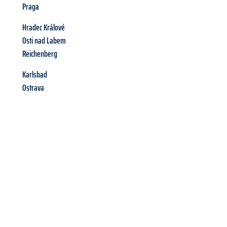
Praga
Hradec Králové
Osti nad Labem
Reichenberg
Karlsbad
Ostrava
Richiedi ora la tua
offerta
al
miglior
prezzo !
Inviateci adesso la vostra richiesta non vincolante e