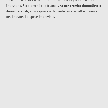
Trasferirsi a
Venezia
non è solo una sfida logistica ma anche
finanziaria. Ecco perché ti offriamo
una panoramica dettagliata e
chiara dei costi,
così saprai esattamente cosa aspettarti, senza
costi nascosti o spese impreviste.