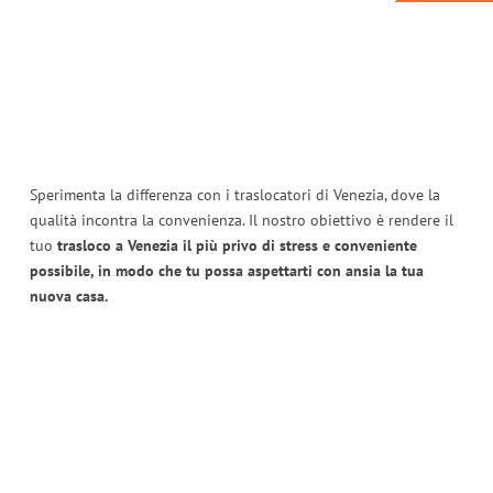
Sperimenta la differenza con i traslocatori di Venezia, dove la
qualità incontra la convenienza. Il nostro obiettivo è rendere il
tuo
trasloco a Venezia il più privo di stress e conveniente
possibile, in modo che tu possa aspettarti con ansia la tua
nuova casa.