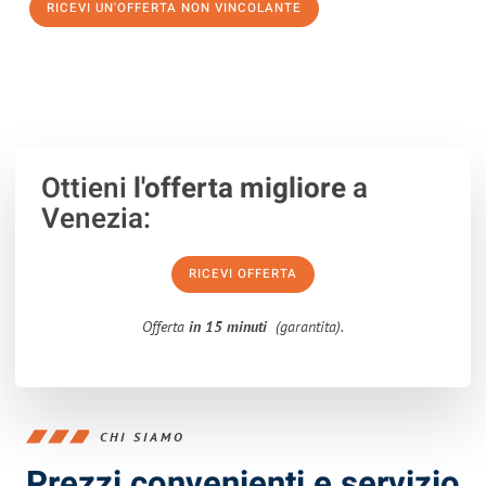
RICEVI UN'OFFERTA NON VINCOLANTE
100% non vincolante – Risposta garantita entro 15 minuti.
Ottieni
l'offerta migliore
a
Venezia:
RICEVI OFFERTA
Offerta
in 15 minuti
(garantita).
CHI SIAMO
Prezzi convenienti e servizio