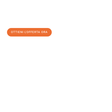
assicuratevi la vostra
offerta di trasloco per le vostre esigenze
a Venezia
al miglior prezzo! Approfitta dell’occasione per
un
trasloco senza stress
e con il massimo comfort:
OTTIENI L'OFFERTA ORA