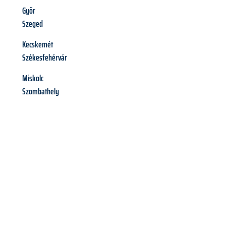
Győr
Szeged
Kecskemét
Székesfehérvár
Miskolc
Szombathely
Richiedi ora la tua
offerta
al
miglior
prezzo !
Inviateci adesso la vostra richiesta non vincolante e