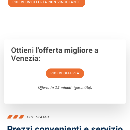
RICEVI UN'OFFERTA NON VINCOLANTE
100% non vincolante – Risposta garantita entro 15 minuti.
Ottieni
l'offerta migliore
a
Venezia:
RICEVI OFFERTA
Offerta
in 15 minuti
(garantita).
CHI SIAMO
Prezzi convenienti e servizio