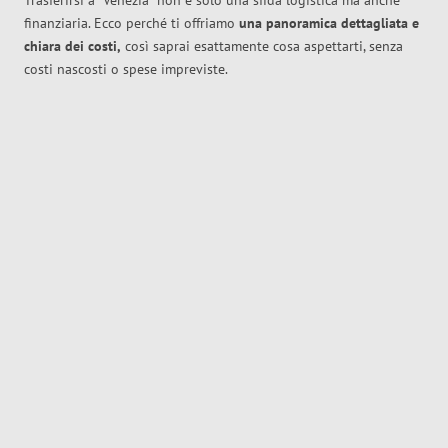
Trasferirsi a
Venezia
non è solo una sfida logistica ma anche
finanziaria. Ecco perché ti offriamo
una panoramica dettagliata e
chiara dei costi,
così saprai esattamente cosa aspettarti, senza
costi nascosti o spese impreviste.