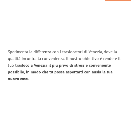
Sperimenta la differenza con i traslocatori di Venezia, dove la
qualità incontra la convenienza. Il nostro obiettivo è rendere il
tuo
trasloco a Venezia il più privo di stress e conveniente
possibile, in modo che tu possa aspettarti con ansia la tua
nuova casa.