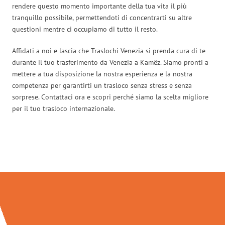
rendere questo momento importante della tua vita il più
tranquillo possibile, permettendoti di concentrarti su altre
questioni mentre ci occupiamo di tutto il resto.
Affidati a noi e lascia che Traslochi Venezia si prenda cura di te
durante il tuo trasferimento da Venezia a Kamëz. Siamo pronti a
mettere a tua disposizione la nostra esperienza e la nostra
competenza per garantirti un trasloco senza stress e senza
sorprese. Contattaci ora e scopri perché siamo la scelta migliore
per il tuo trasloco internazionale.
Traslochi Venezia in numeri: