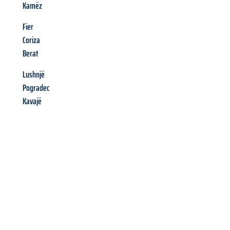
Kamëz
Fier
Coriza
Berat
Lushnjë
Pogradec
Kavajë
Richiedi ora la tua
offerta
al
miglior
prezzo !