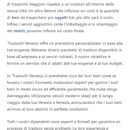
di trasporto maggiori rispetto a un trasloco all’interno della
stessa città. Un altro fattore che influisce sui costi è la quantità
di
beni
da trasportare: più
oggetti
hai, più alto sarà il costo.
Infine, i servizi aggiuntivi, come l’imballaggio e lo smontaggio
dei
mobili
, possono influire sul costo finale.
‘Traslochi Venezia’ offre un preventivo personalizzato in base alle
tue esigenze. Abbiamo diversi pacchetti di trasloco disponibili in
base all’ampiezza e ai servizi richiesti. Il nostro obiettivo è
fornire un servizio che si adatti alle tue esigenze e al tuo budget.
In ‘Traslochi Venezia’, ci prendiamo cura dei tuoi beni come se
fossero i nostri. Forniamo traslocatori esperti per gestire i tuoi
beni in modo sicuro ed efficiente, garantendo che nulla venga
danneggiato. Utilizziamo veicoli moderni ideali per il lungo
viaggio dalla tua Venezia a Venezia, assicurandoci che i tuoi beni
arrivino al loro destino in perfette condizioni.
Tutti i nostri dipendenti sono esperti e formati per garantire un
processo di trasloco senza problemi. La loro esperienza e