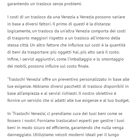
garantendo un trasloco senza problemi.
I costi di un trasloco da una Venezia a Venezia possono variare
in base a diversi fattori. Il primo di questi è la distanza:
logicamente, un trasloco da un’altra Venezia comporta dei costi
di trasporto maggiori rispetto a un trasloco all’interno della
stessa città. Un altro fattore che influisce sui costi è la quantità
di beni da trasportare: più oggetti hai, più alto sarà il costo.
Infine, i servizi aggiuntivi, come l’imballaggio e lo smontaggio
dei mobili, possono influire sul costo finale.
‘Traslochi Venezia’ offre un preventivo personalizzato in base alle
tue esigenze. Abbiamo diversi pacchetti di trasloco disponibili in
base all’ampiezza e ai servizi richiesti. Il nostro obiettivo è
fornire un servizio che si adatti alle tue esigenze e al tuo budget.
In ‘Traslochi Venezia’, ci prendiamo cura dei tuoi beni come se
fossero i nostri. Forniamo traslocatori esperti per gestire i tuoi
beni in modo sicuro ed efficiente, garantendo che nulla venga
danneggiato. Utilizziamo veicoli moderni ideali per il lungo