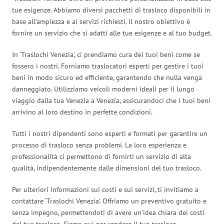
tue esigenze. Abbiamo diversi pacchetti di trasloco disponibili in
base all’ampiezza e ai servizi richiesti. Il nostro obiettivo è
fornire un servizio che si adatti alle tue esigenze e al tuo budget.
In ‘Traslochi Venezia’, ci prendiamo cura dei tuoi beni come se
fossero i nostri. Forniamo traslocatori esperti per gestire i tuoi
beni in modo sicuro ed efficiente, garantendo che nulla venga
danneggiato. Utilizziamo veicoli moderni ideali per il lungo
viaggio dalla tua Venezia a Venezia, assicurandoci che i tuoi beni
arrivino al loro destino in perfette condizioni.
Tutti i nostri dipendenti sono esperti e formati per garantire un
processo di trasloco senza problemi. La loro esperienza e
professionalità ci permettono di fornirti un servizio di alta
qualità, indipendentemente dalle dimensioni del tuo trasloco.
Per ulteriori informazioni sui costi e sui servizi, ti invitiamo a
contattare ‘Traslochi Venezia’. Offriamo un preventivo gratuito e
senza impegno, permettendoti di avere un’idea chiara dei costi
del tuo trasloco. Siamo qui per rendere il tuo trasloco