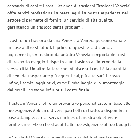
cercando di capire i costi, l’azienda di traslochi ‘Traslochi Venezia’
offre servizi professionali a prezzi equi. La nostra esperienza nel
settore ci permette di fornirti un servizio di alta qualità,
garantendo un trasloco senza problemi.
I costi di un trasloco da una Venezia a Venezia possono variare
in base a diversi fattori. Il primo di questi è la distanza:
logicamente, un trasloco da un’altra Venezia comporta dei costi
di trasporto maggiori rispetto a un trasloco all’interno della
stessa città. Un altro fattore che influisce sui costi è la quantità
di beni da trasportare: più oggetti hai, più alto sarà il costo.
Infine, i servizi aggiuntivi, come l’imballaggio e lo smontaggio
dei mobili, possono influire sul costo finale.
‘Traslochi Venezia’ offre un preventivo personalizzato in base alle
tue esigenze. Abbiamo diversi pacchetti di trasloco disponibili in
base all’ampiezza e ai servizi richiesti. Il nostro obiettivo è
fornire un servizio che si adatti alle tue esigenze e al tuo budget.
In ‘Traslochi Venezia’, ci prendiamo cura dei tuoi beni come se