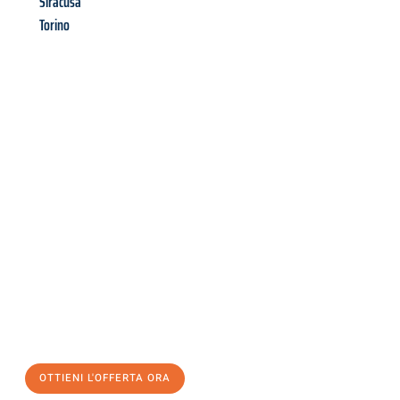
Siracusa
Torino
Richiedi ora la tua
offerta
al
miglior
prezzo !
Inviateci adesso la vostra richiesta non vincolante e
assicuratevi la vostra
offerta di trasloco per le vostre esigenze
a Venezia
al miglior prezzo! Approfitta dell’occasione per
un
trasloco senza stress
e con il massimo comfort:
OTTIENI L'OFFERTA ORA