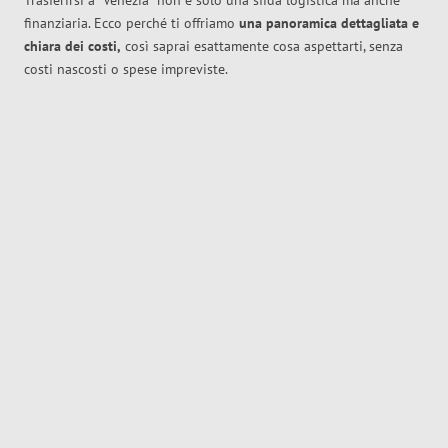
Trasferirsi a
Venezia
non è solo una sfida logistica ma anche
finanziaria. Ecco perché ti offriamo
una panoramica dettagliata e
chiara dei costi,
così saprai esattamente cosa aspettarti, senza
costi nascosti o spese impreviste.