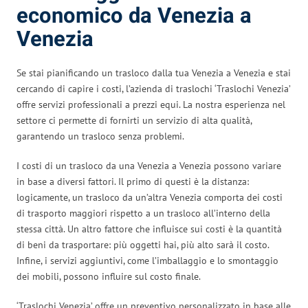
economico da Venezia a
Venezia
Se stai pianificando un trasloco dalla tua Venezia a Venezia e stai
cercando di capire i costi, l’azienda di traslochi ‘Traslochi Venezia’
offre servizi professionali a prezzi equi. La nostra esperienza nel
settore ci permette di fornirti un servizio di alta qualità,
garantendo un trasloco senza problemi.
I costi di un trasloco da una Venezia a Venezia possono variare
in base a diversi fattori. Il primo di questi è la distanza:
logicamente, un trasloco da un’altra Venezia comporta dei costi
di trasporto maggiori rispetto a un trasloco all’interno della
stessa città. Un altro fattore che influisce sui costi è la quantità
di beni da trasportare: più oggetti hai, più alto sarà il costo.
Infine, i servizi aggiuntivi, come l’imballaggio e lo smontaggio
dei mobili, possono influire sul costo finale.
‘Traslochi Venezia’ offre un preventivo personalizzato in base alle