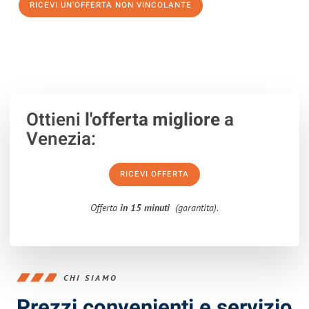
RICEVI UN'OFFERTA NON VINCOLANTE
100% non vincolante – Risposta garantita entro 15 minuti.
Ottieni
l'offerta migliore
a
Venezia:
RICEVI OFFERTA
Offerta
in 15 minuti
(garantita).
CHI SIAMO
Prezzi convenienti e servizio