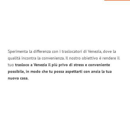
Sperimenta la differenza con i traslocatori di Venezia, dove la
qualità incontra la convenienza. Il nostro obiettivo è rendere il
tuo
trasloco a Venezia il più privo di stress e conveniente
possibile, in modo che tu possa aspettarti con ansia la tua
nuova casa.