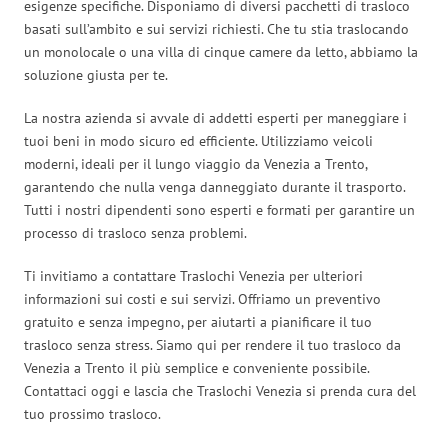
esigenze specifiche. Disponiamo di diversi pacchetti di trasloco
basati sull’ambito e sui servizi richiesti. Che tu stia traslocando
un monolocale o una villa di cinque camere da letto, abbiamo la
soluzione giusta per te.
La nostra azienda si avvale di addetti esperti per maneggiare i
tuoi beni in modo sicuro ed efficiente. Utilizziamo veicoli
moderni, ideali per il lungo viaggio da Venezia a Trento,
garantendo che nulla venga danneggiato durante il trasporto.
Tutti i nostri dipendenti sono esperti e formati per garantire un
processo di trasloco senza problemi.
Ti invitiamo a contattare Traslochi Venezia per ulteriori
informazioni sui costi e sui servizi. Offriamo un preventivo
gratuito e senza impegno, per aiutarti a pianificare il tuo
trasloco senza stress. Siamo qui per rendere il tuo trasloco da
Venezia a Trento il più semplice e conveniente possibile.
Contattaci oggi e lascia che Traslochi Venezia si prenda cura del
tuo prossimo trasloco.