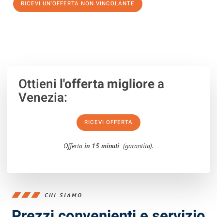
RICEVI UN'OFFERTA NON VINCOLANTE
100% non vincolante – Risposta garantita entro 15 minuti.
Ottieni
l'offerta migliore
a
Venezia:
RICEVI OFFERTA
Offerta
in 15 minuti
(garantita).
CHI SIAMO
Prezzi convenienti e servizio