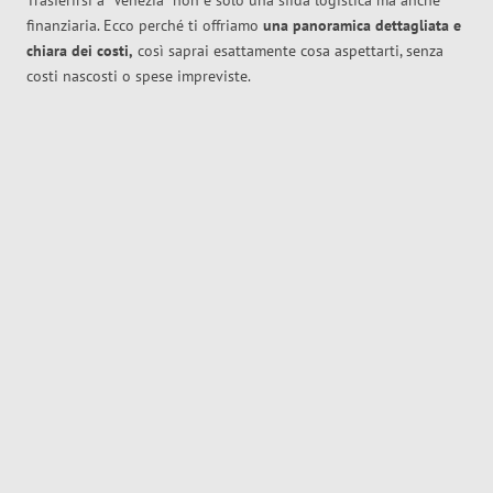
Trasferirsi a
Venezia
non è solo una sfida logistica ma anche
finanziaria. Ecco perché ti offriamo
una panoramica dettagliata e
chiara dei costi,
così saprai esattamente cosa aspettarti, senza
costi nascosti o spese impreviste.