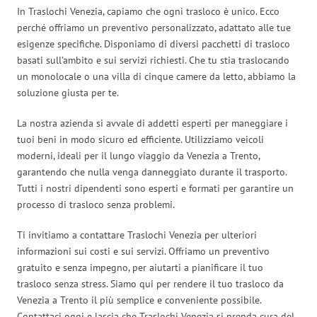
In Traslochi Venezia, capiamo che ogni trasloco è unico. Ecco
perché offriamo un preventivo personalizzato, adattato alle tue
esigenze specifiche. Disponiamo di diversi pacchetti di trasloco
basati sull’ambito e sui servizi richiesti. Che tu stia traslocando
un monolocale o una villa di cinque camere da letto, abbiamo la
soluzione giusta per te.
La nostra azienda si avvale di addetti esperti per maneggiare i
tuoi beni in modo sicuro ed efficiente. Utilizziamo veicoli
moderni, ideali per il lungo viaggio da Venezia a Trento,
garantendo che nulla venga danneggiato durante il trasporto.
Tutti i nostri dipendenti sono esperti e formati per garantire un
processo di trasloco senza problemi.
Ti invitiamo a contattare Traslochi Venezia per ulteriori
informazioni sui costi e sui servizi. Offriamo un preventivo
gratuito e senza impegno, per aiutarti a pianificare il tuo
trasloco senza stress. Siamo qui per rendere il tuo trasloco da
Venezia a Trento il più semplice e conveniente possibile.
Contattaci oggi e lascia che Traslochi Venezia si prenda cura del