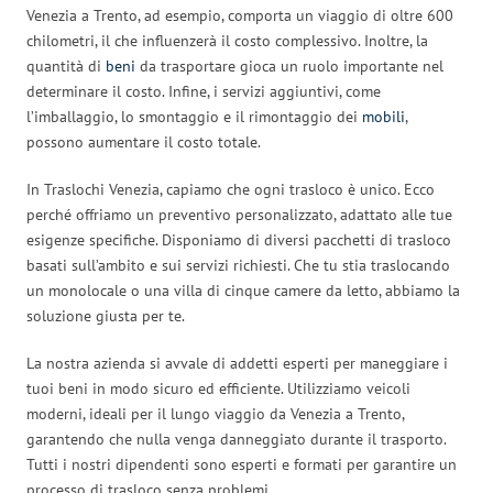
Venezia a Trento, ad esempio, comporta un viaggio di oltre 600
chilometri, il che influenzerà il costo complessivo. Inoltre, la
quantità di
beni
da trasportare gioca un ruolo importante nel
determinare il costo. Infine, i servizi aggiuntivi, come
l’imballaggio, lo smontaggio e il rimontaggio dei
mobili
,
possono aumentare il costo totale.
In Traslochi Venezia, capiamo che ogni trasloco è unico. Ecco
perché offriamo un preventivo personalizzato, adattato alle tue
esigenze specifiche. Disponiamo di diversi pacchetti di trasloco
basati sull’ambito e sui servizi richiesti. Che tu stia traslocando
un monolocale o una villa di cinque camere da letto, abbiamo la
soluzione giusta per te.
La nostra azienda si avvale di addetti esperti per maneggiare i
tuoi beni in modo sicuro ed efficiente. Utilizziamo veicoli
moderni, ideali per il lungo viaggio da Venezia a Trento,
garantendo che nulla venga danneggiato durante il trasporto.
Tutti i nostri dipendenti sono esperti e formati per garantire un
processo di trasloco senza problemi.