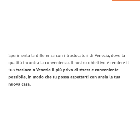
Sperimenta la differenza con i traslocatori di Venezia, dove la
qualità incontra la convenienza. Il nostro obiettivo è rendere il
tuo
trasloco a Venezia il più privo di stress e conveniente
possibile, in modo che tu possa aspettarti con ansia la tua
nuova casa.