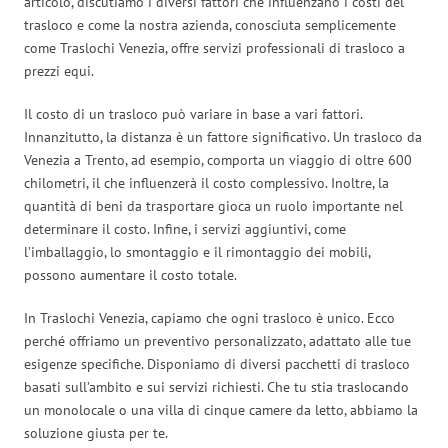
articolo, discutiamo i diversi fattori che influenzano i costi del
trasloco e come la nostra azienda, conosciuta semplicemente
come Traslochi Venezia, offre servizi professionali di trasloco a
prezzi equi.
Il costo di un trasloco può variare in base a vari fattori.
Innanzitutto, la distanza è un fattore significativo. Un trasloco da
Venezia a Trento, ad esempio, comporta un viaggio di oltre 600
chilometri, il che influenzerà il costo complessivo. Inoltre, la
quantità di beni da trasportare gioca un ruolo importante nel
determinare il costo. Infine, i servizi aggiuntivi, come
l’imballaggio, lo smontaggio e il rimontaggio dei mobili,
possono aumentare il costo totale.
In Traslochi Venezia, capiamo che ogni trasloco è unico. Ecco
perché offriamo un preventivo personalizzato, adattato alle tue
esigenze specifiche. Disponiamo di diversi pacchetti di trasloco
basati sull’ambito e sui servizi richiesti. Che tu stia traslocando
un monolocale o una villa di cinque camere da letto, abbiamo la
soluzione giusta per te.