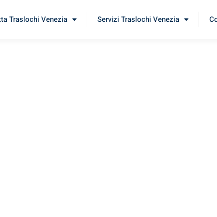
tta Traslochi Venezia
Servizi Traslochi Venezia
Co
erni
rimenta il nostro
servizio