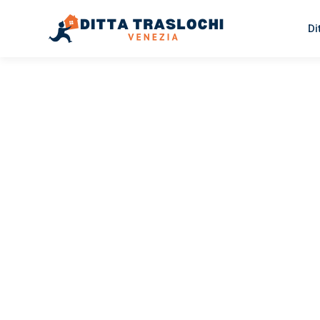
Di
TRASLOCHI VENEZIA
Traslochi
Venezia
T
Il tuo trasloco Venezia Terni può essere così facile! Spe