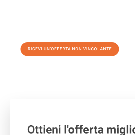
di prima classe
e assicurati i
migliori prezzi in Venezia
.
Richiedo ora la tua offerta personalizzata e fai il prim
trasloco senza stress a Terni
RICEVI UN'OFFERTA NON VINCOLANTE
100% non vincolante – Risposta garantita entro 15 minuti.
Ottieni
l'offerta migli