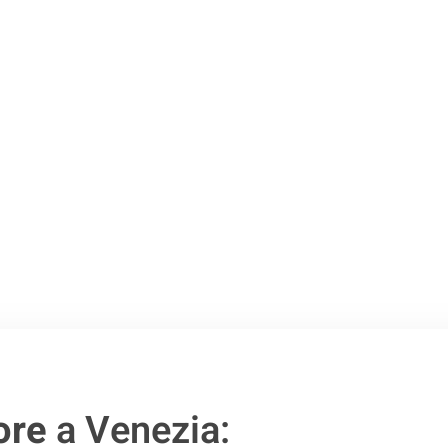
o passo verso un
ore
a Venezia: