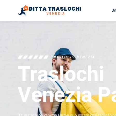
Di
TRASLOCHI VENEZIA
Traslochi
Venezia
P
Il tuo trasloco Venezia Parma può essere così facile! Sp