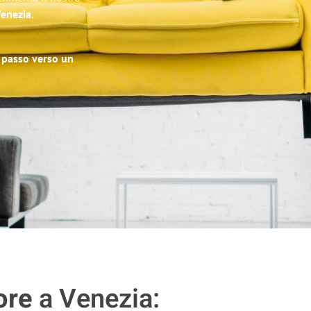
Venezia
.
o passo verso un
ore
a Venezia: