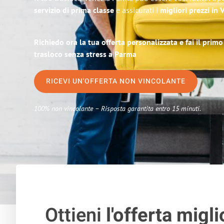
servizio di prima classe
e assicurati i
migliori prezzi in 
Richiedo ora la tua offerta personalizzata e fai il prim
trasloco senza stress a Parma
RICEVI UN'OFFERTA NON VINCOLANTE
100% non vincolante – Risposta garantita entro 15 minuti.
Ottieni
l'offerta migli