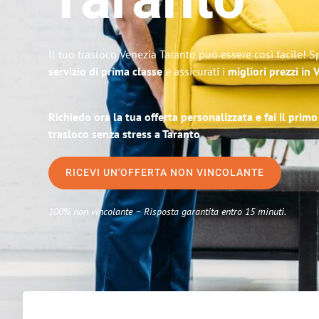
Taranto
Il tuo trasloco Venezia Taranto può essere così facile! S
servizio di prima classe
e assicurati i
migliori prezzi in 
Richiedo ora la tua offerta personalizzata e fai il prim
trasloco senza stress a Taranto
RICEVI UN'OFFERTA NON VINCOLANTE
100% non vincolante – Risposta garantita entro 15 minuti.