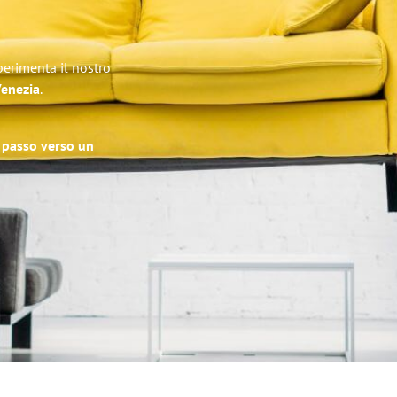
perimenta il nostro
Venezia
.
o passo verso un