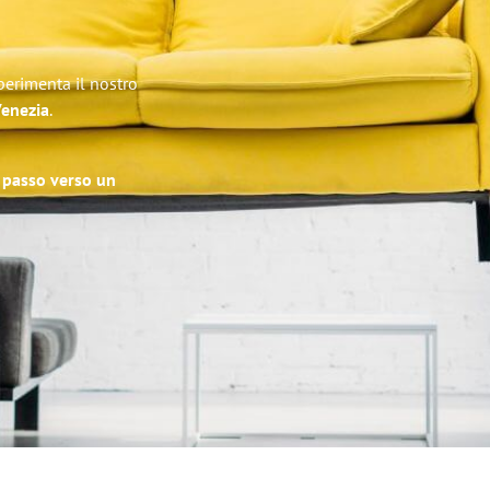
perimenta il nostro
Venezia
.
o passo verso un