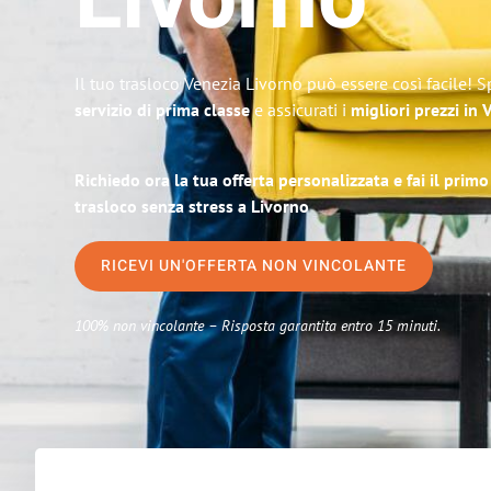
Livorno
Il tuo trasloco Venezia Livorno può essere così facile! S
servizio di prima classe
e assicurati i
migliori prezzi in 
Richiedo ora la tua offerta personalizzata e fai il prim
trasloco senza stress a Livorno
RICEVI UN'OFFERTA NON VINCOLANTE
100% non vincolante – Risposta garantita entro 15 minuti.