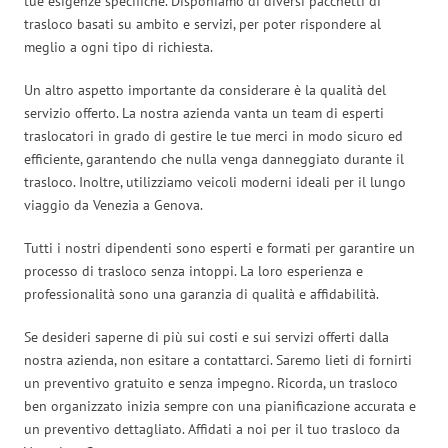
tue esigenze specifiche. Disponiamo di diversi pacchetti di
trasloco basati su ambito e servizi, per poter rispondere al
meglio a ogni tipo di richiesta.
Un altro aspetto importante da considerare è la qualità del
servizio offerto. La nostra azienda vanta un team di esperti
traslocatori in grado di gestire le tue merci in modo sicuro ed
efficiente, garantendo che nulla venga danneggiato durante il
trasloco. Inoltre, utilizziamo veicoli moderni ideali per il lungo
viaggio da Venezia a Genova.
Tutti i nostri dipendenti sono esperti e formati per garantire un
processo di trasloco senza intoppi. La loro esperienza e
professionalità sono una garanzia di qualità e affidabilità.
Se desideri saperne di più sui costi e sui servizi offerti dalla
nostra azienda, non esitare a contattarci. Saremo lieti di fornirti
un preventivo gratuito e senza impegno. Ricorda, un trasloco
ben organizzato inizia sempre con una pianificazione accurata e
un preventivo dettagliato. Affidati a noi per il tuo trasloco da