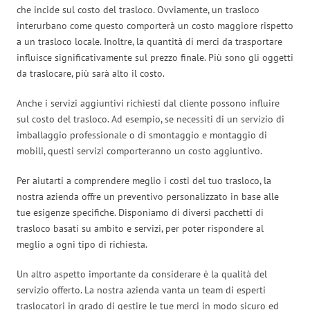
che incide sul costo del trasloco. Ovviamente, un trasloco
interurbano come questo comporterà un costo maggiore rispetto
a un trasloco locale. Inoltre, la quantità di merci da trasportare
influisce significativamente sul prezzo finale. Più sono gli oggetti
da traslocare, più sarà alto il costo.
Anche i servizi aggiuntivi richiesti dal cliente possono influire
sul costo del trasloco. Ad esempio, se necessiti di un servizio di
imballaggio professionale o di smontaggio e montaggio di
mobili, questi servizi comporteranno un costo aggiuntivo.
Per aiutarti a comprendere meglio i costi del tuo trasloco, la
nostra azienda offre un preventivo personalizzato in base alle
tue esigenze specifiche. Disponiamo di diversi pacchetti di
trasloco basati su ambito e servizi, per poter rispondere al
meglio a ogni tipo di richiesta.
Un altro aspetto importante da considerare è la qualità del
servizio offerto. La nostra azienda vanta un team di esperti
traslocatori in grado di gestire le tue merci in modo sicuro ed