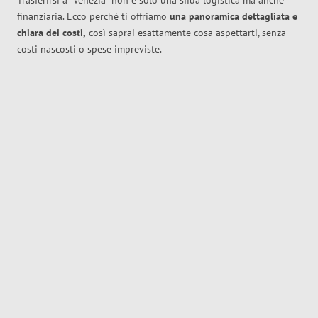
Trasferirsi a
Venezia
non è solo una sfida logistica ma anche
finanziaria. Ecco perché ti offriamo
una panoramica dettagliata e
chiara dei costi,
così saprai esattamente cosa aspettarti, senza
costi nascosti o spese impreviste.