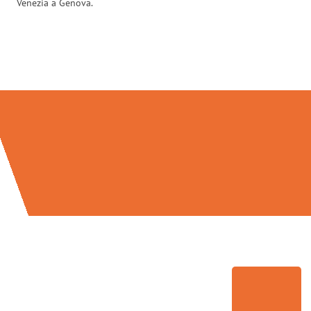
Venezia a Genova.
Traslochi Venezia in numeri: