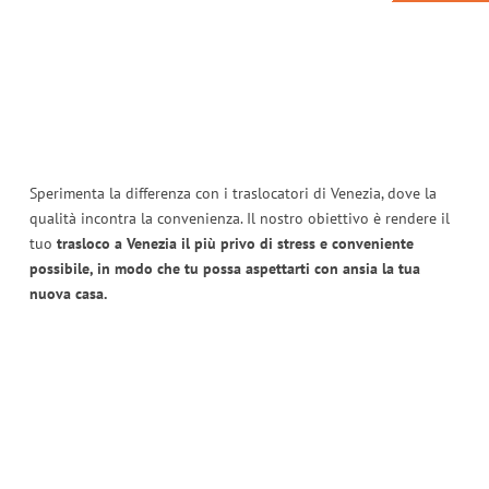
Sperimenta la differenza con i traslocatori di Venezia, dove la
qualità incontra la convenienza. Il nostro obiettivo è rendere il
tuo
trasloco a Venezia il più privo di stress e conveniente
possibile, in modo che tu possa aspettarti con ansia la tua
nuova casa.