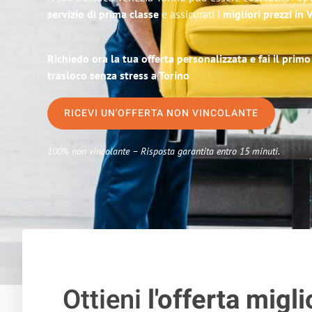
servizio di prima classe
e assicurati i
migliori prezzi in 
Richiedo ora la tua offerta personalizzata e fai il prim
trasloco senza stress a Torino
RICEVI UN'OFFERTA NON VINCOLANTE
100% non vincolante – Risposta garantita entro 15 minuti.
Ottieni
l'offerta migli