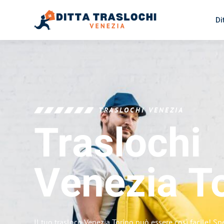
Di
TRASLOCHI VENEZIA
Traslochi
Venezia
T
Il tuo trasloco Venezia Torino può essere così facile! Sp