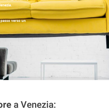
Venezia
.
o passo verso un
ore
a Venezia: