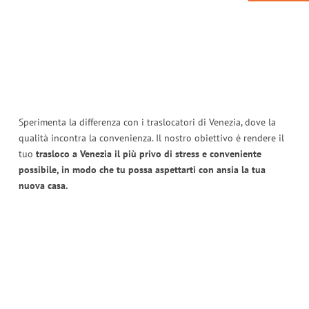
Sperimenta la differenza con i traslocatori di Venezia, dove la
qualità incontra la convenienza. Il nostro obiettivo è rendere il
tuo
trasloco a Venezia il più privo di stress e conveniente
possibile, in modo che tu possa aspettarti con ansia la tua
nuova casa.