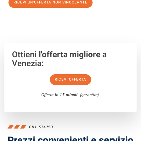
RICEVI UN'OFFERTA NON VINCOLANTE
100% non vincolante – Risposta garantita entro 15 minuti.
Ottieni
l'offerta migliore
a
Venezia:
RICEVI OFFERTA
Offerta
in 15 minuti
(garantita).
CHI SIAMO
Prezzi convenienti e servizio