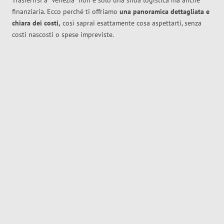
Trasferirsi a
Venezia
non è solo una sfida logistica ma anche
finanziaria. Ecco perché ti offriamo
una panoramica dettagliata e
chiara dei costi,
così saprai esattamente cosa aspettarti, senza
costi nascosti o spese impreviste.