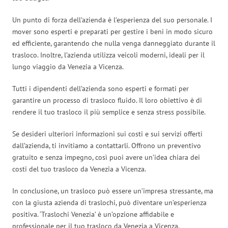
Un punto di forza dell’azienda è l’esperienza del suo personale. I
mover sono esperti e preparati per gestire i beni in modo sicuro
ed efficiente, garantendo che nulla venga danneggiato durante il
trasloco. Inoltre, l’azienda utilizza veicoli moderni, ideali per il
lungo viaggio da Venezia a Vicenza.
Tutti i dipendenti dell’azienda sono esperti e formati per
garantire un processo di trasloco fluido. Il loro obiettivo è di
rendere il tuo trasloco il più semplice e senza stress possibile.
Se desideri ulteriori informazioni sui costi e sui servizi offerti
dall’azienda, ti invitiamo a contattarli. Offrono un preventivo
gratuito e senza impegno, così puoi avere un’idea chiara dei
costi del tuo trasloco da Venezia a Vicenza.
In conclusione, un trasloco può essere un’impresa stressante, ma
con la giusta azienda di traslochi, può diventare un’esperienza
positiva. ‘Traslochi Venezia’ è un’opzione affidabile e
professionale per il tuo trasloco da Venezia a Vicenza.