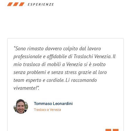
ESPERIENZE
“Sono rimasto davvero colpito dal lavoro
professionale e affidabile di Traslochi Venezia. Il
mio trasloco di mobili a Venezia si è svolto
senza problemi e senza stress grazie al loro
team esperto e cordiale. Li raccomando
vivamente!”.
Tommaso Leonardini
Trasloco a Venezia