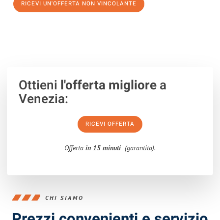
RICEVI UN'OFFERTA NON VINCOLANTE
100% non vincolante – Risposta garantita entro 15 minuti.
Ottieni
l'offerta migliore
a
Venezia:
RICEVI OFFERTA
Offerta
in 15 minuti
(garantita).
CHI SIAMO
Prezzi convenienti e servizio