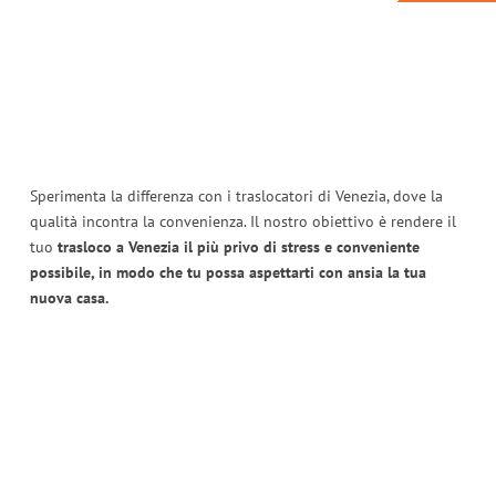
Sperimenta la differenza con i traslocatori di Venezia, dove la
qualità incontra la convenienza. Il nostro obiettivo è rendere il
tuo
trasloco a Venezia il più privo di stress e conveniente
possibile, in modo che tu possa aspettarti con ansia la tua
nuova casa.