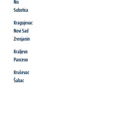
Nis
Subotica
Kragujevac
Novi Sad
Zrenjanin
Kraljevo
Pancevo
Kruševac
Šabac
Richiedi ora la tua