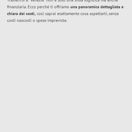
Trasferirsi a
Venezia
non è solo una sfida logistica ma anche
finanziaria. Ecco perché ti offriamo
una panoramica dettagliata e
chiara dei costi,
così saprai esattamente cosa aspettarti, senza
costi nascosti o spese impreviste.