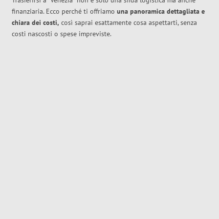
Trasferirsi a
Venezia
non è solo una sfida logistica ma anche
finanziaria. Ecco perché ti offriamo
una panoramica dettagliata e
chiara dei costi,
così saprai esattamente cosa aspettarti, senza
costi nascosti o spese impreviste.