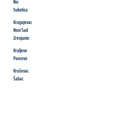
Nis
Subotica
Kragujevac
Novi Sad
Zrenjanin
Kraljevo
Pancevo
Kruševac
Šabac
Richiedi ora la tua