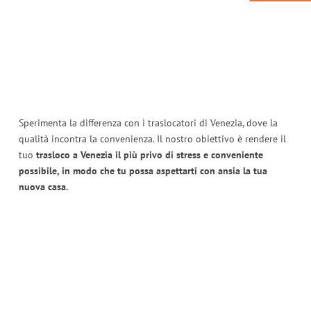
Sperimenta la differenza con i traslocatori di Venezia, dove la
qualità incontra la convenienza. Il nostro obiettivo è rendere il
tuo
trasloco a Venezia il più privo di stress e conveniente
possibile, in modo che tu possa aspettarti con ansia la tua
nuova casa.