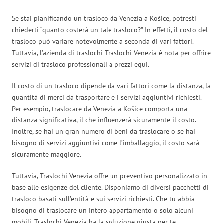
Se stai pianificando un trasloco da Venezia a Košice, potresti
chiederti “quanto costerà un tale trasloco?” In effetti, il costo del
trasloco può variare notevolmente a seconda di vari fattori.
Tuttavia, l’azienda di traslochi Traslochi Venezia è nota per offrire
servizi di trasloco professionali a prezzi equi.
Il costo di un trasloco dipende da vari fattori come la distanza, la
quantità di merci da trasportare e i servizi aggiuntivi richiesti.
Per esempio, traslocare da Venezia a Košice comporta una
distanza significativa, il che influenzerà sicuramente il costo.
Inoltre, se hai un gran numero di beni da traslocare o se hai
bisogno di servizi aggiuntivi come l’imballaggio, il costo sarà
sicuramente maggiore.
Tuttavia, Traslochi Venezia offre un preventivo personalizzato in
base alle esigenze del cliente. Disponiamo di diversi pacchetti di
trasloco basati sull’entità e sui servizi richiesti. Che tu abbia
bisogno di traslocare un intero appartamento o solo alcuni
mobili, Traslochi Venezia ha la soluzione giusta per te.