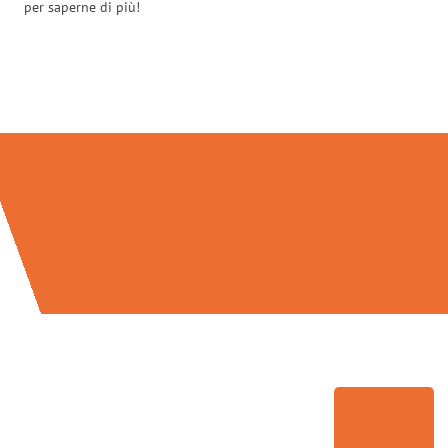
per saperne di più!
Traslochi Venezia in numeri: