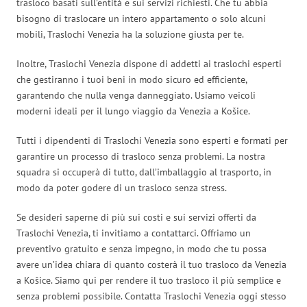
trasloco basati sull’entità e sui servizi richiesti. Che tu abbia
bisogno di traslocare un intero appartamento o solo alcuni
mobili, Traslochi Venezia ha la soluzione giusta per te.
Inoltre, Traslochi Venezia dispone di addetti ai traslochi esperti
che gestiranno i tuoi beni in modo sicuro ed efficiente,
garantendo che nulla venga danneggiato. Usiamo veicoli
moderni ideali per il lungo viaggio da Venezia a Košice.
Tutti i dipendenti di Traslochi Venezia sono esperti e formati per
garantire un processo di trasloco senza problemi. La nostra
squadra si occuperà di tutto, dall’imballaggio al trasporto, in
modo da poter godere di un trasloco senza stress.
Se desideri saperne di più sui costi e sui servizi offerti da
Traslochi Venezia, ti invitiamo a contattarci. Offriamo un
preventivo gratuito e senza impegno, in modo che tu possa
avere un’idea chiara di quanto costerà il tuo trasloco da Venezia
a Košice. Siamo qui per rendere il tuo trasloco il più semplice e
senza problemi possibile. Contatta Traslochi Venezia oggi stesso