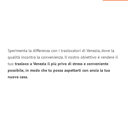
Sperimenta la differenza con i traslocatori di Venezia, dove la
qualità incontra la convenienza. Il nostro obiettivo è rendere il
tuo
trasloco a Venezia il più privo di stress e conveniente
possibile, in modo che tu possa aspettarti con ansia la tua
nuova casa.