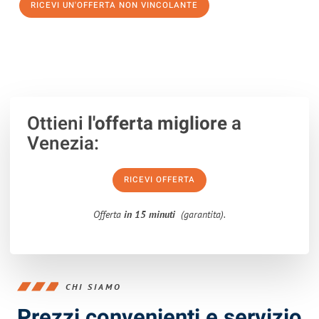
RICEVI UN'OFFERTA NON VINCOLANTE
100% non vincolante – Risposta garantita entro 15 minuti.
Ottieni
l'offerta migliore
a
Venezia:
RICEVI OFFERTA
Offerta
in 15 minuti
(garantita).
CHI SIAMO
Prezzi convenienti e servizio