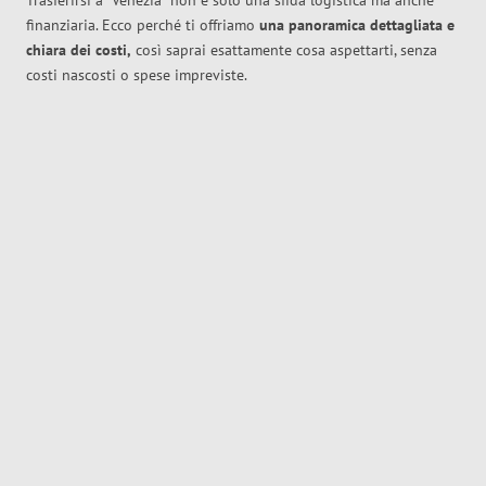
Trasferirsi a
Venezia
non è solo una sfida logistica ma anche
finanziaria. Ecco perché ti offriamo
una panoramica dettagliata e
chiara dei costi,
così saprai esattamente cosa aspettarti, senza
costi nascosti o spese impreviste.