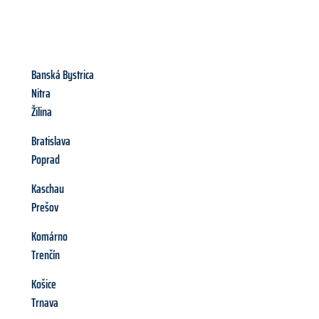
Banská Bystrica
Nitra
Žilina
Bratislava
Poprad
Kaschau
Prešov
Komárno
Trenčín
Košice
Trnava