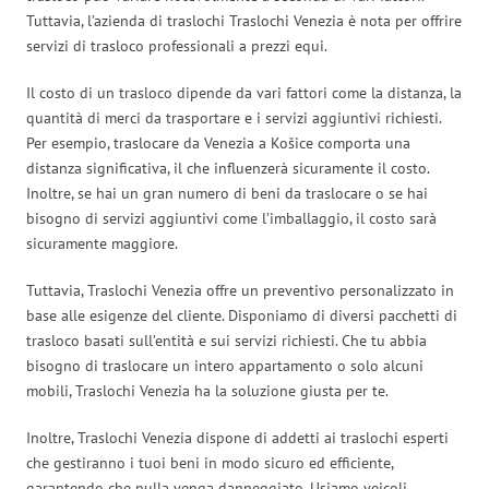
Tuttavia, l’azienda di traslochi Traslochi Venezia è nota per offrire
servizi di trasloco professionali a prezzi equi.
Il costo di un trasloco dipende da vari fattori come la distanza, la
quantità di merci da trasportare e i servizi aggiuntivi richiesti.
Per esempio, traslocare da Venezia a Košice comporta una
distanza significativa, il che influenzerà sicuramente il costo.
Inoltre, se hai un gran numero di beni da traslocare o se hai
bisogno di servizi aggiuntivi come l’imballaggio, il costo sarà
sicuramente maggiore.
Tuttavia, Traslochi Venezia offre un preventivo personalizzato in
base alle esigenze del cliente. Disponiamo di diversi pacchetti di
trasloco basati sull’entità e sui servizi richiesti. Che tu abbia
bisogno di traslocare un intero appartamento o solo alcuni
mobili, Traslochi Venezia ha la soluzione giusta per te.
Inoltre, Traslochi Venezia dispone di addetti ai traslochi esperti
che gestiranno i tuoi beni in modo sicuro ed efficiente,
garantendo che nulla venga danneggiato. Usiamo veicoli