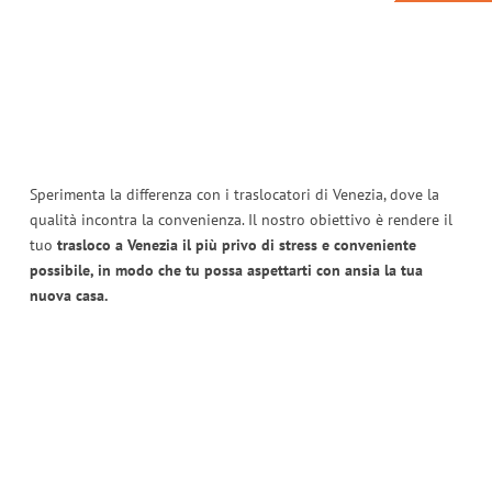
Sperimenta la differenza con i traslocatori di Venezia, dove la
qualità incontra la convenienza. Il nostro obiettivo è rendere il
tuo
trasloco a Venezia il più privo di stress e conveniente
possibile, in modo che tu possa aspettarti con ansia la tua
nuova casa.