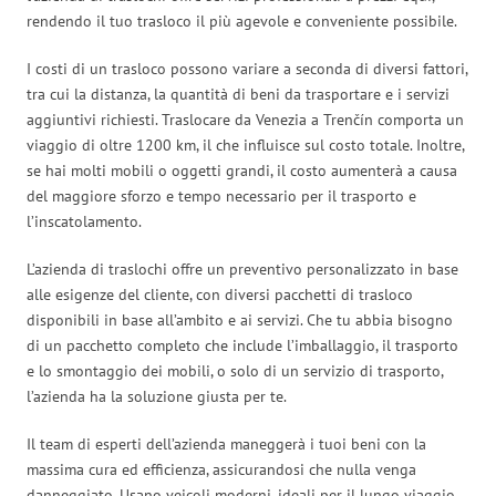
rendendo il tuo trasloco il più agevole e conveniente possibile.
I costi di un trasloco possono variare a seconda di diversi fattori,
tra cui la distanza, la quantità di beni da trasportare e i servizi
aggiuntivi richiesti. Traslocare da Venezia a Trenčín comporta un
viaggio di oltre 1200 km, il che influisce sul costo totale. Inoltre,
se hai molti mobili o oggetti grandi, il costo aumenterà a causa
del maggiore sforzo e tempo necessario per il trasporto e
l’inscatolamento.
L’azienda di traslochi offre un preventivo personalizzato in base
alle esigenze del cliente, con diversi pacchetti di trasloco
disponibili in base all’ambito e ai servizi. Che tu abbia bisogno
di un pacchetto completo che include l’imballaggio, il trasporto
e lo smontaggio dei mobili, o solo di un servizio di trasporto,
l’azienda ha la soluzione giusta per te.
Il team di esperti dell’azienda maneggerà i tuoi beni con la
massima cura ed efficienza, assicurandosi che nulla venga
danneggiato. Usano veicoli moderni, ideali per il lungo viaggio