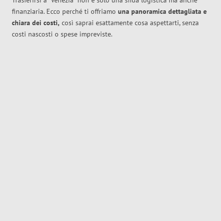
Trasferirsi a
Venezia
non è solo una sfida logistica ma anche
finanziaria. Ecco perché ti offriamo
una panoramica dettagliata e
chiara dei costi,
così saprai esattamente cosa aspettarti, senza
costi nascosti o spese impreviste.