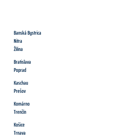
Banská Bystrica
Nitra
Žilina
Bratislava
Poprad
Kaschau
Prešov
Komárno
Trenčín
Košice
Trnava