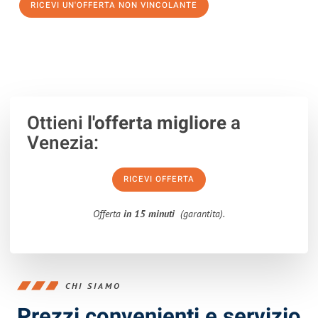
RICEVI UN'OFFERTA NON VINCOLANTE
100% non vincolante – Risposta garantita entro 15 minuti.
Ottieni
l'offerta migliore
a
Venezia:
RICEVI OFFERTA
Offerta
in 15 minuti
(garantita).
CHI SIAMO
Prezzi convenienti e servizio