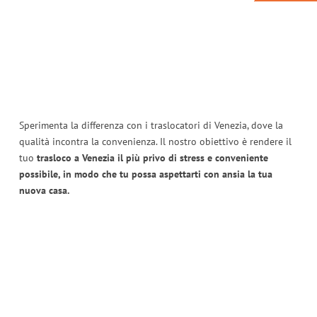
Sperimenta la differenza con i traslocatori di Venezia, dove la
qualità incontra la convenienza. Il nostro obiettivo è rendere il
tuo
trasloco a Venezia il più privo di stress e conveniente
possibile, in modo che tu possa aspettarti con ansia la tua
nuova casa.