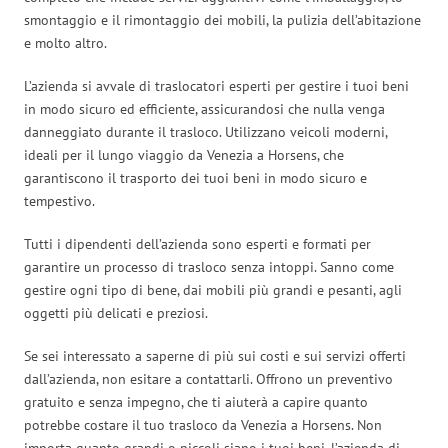
smontaggio e il rimontaggio dei mobili, la pulizia dell’abitazione
e molto altro.
L’azienda si avvale di traslocatori esperti per gestire i tuoi beni
in modo sicuro ed efficiente, assicurandosi che nulla venga
danneggiato durante il trasloco. Utilizzano veicoli moderni,
ideali per il lungo viaggio da Venezia a Horsens, che
garantiscono il trasporto dei tuoi beni in modo sicuro e
tempestivo.
Tutti i dipendenti dell’azienda sono esperti e formati per
garantire un processo di trasloco senza intoppi. Sanno come
gestire ogni tipo di bene, dai mobili più grandi e pesanti, agli
oggetti più delicati e preziosi.
Se sei interessato a saperne di più sui costi e sui servizi offerti
dall’azienda, non esitare a contattarli. Offrono un preventivo
gratuito e senza impegno, che ti aiuterà a capire quanto
potrebbe costare il tuo trasloco da Venezia a Horsens. Non
importa quanto grandi o piccoli siano i tuoi beni, l’azienda di