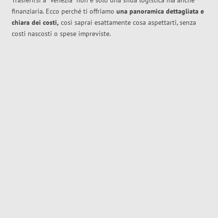
Trasferirsi a
Venezia
non è solo una sfida logistica ma anche
finanziaria. Ecco perché ti offriamo
una panoramica dettagliata e
chiara dei costi,
così saprai esattamente cosa aspettarti, senza
costi nascosti o spese impreviste.