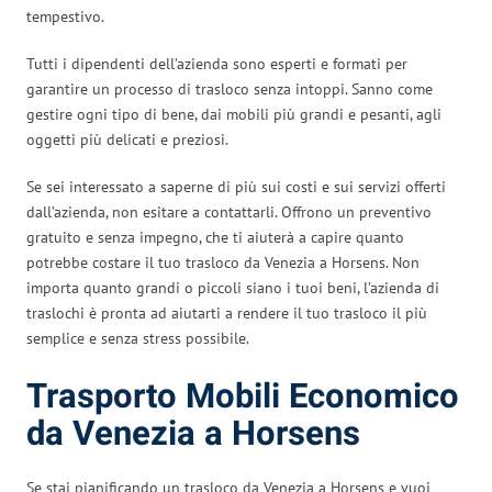
tempestivo.
Tutti i dipendenti dell’azienda sono esperti e formati per
garantire un processo di trasloco senza intoppi. Sanno come
gestire ogni tipo di bene, dai mobili più grandi e pesanti, agli
oggetti più delicati e preziosi.
Se sei interessato a saperne di più sui costi e sui servizi offerti
dall’azienda, non esitare a contattarli. Offrono un preventivo
gratuito e senza impegno, che ti aiuterà a capire quanto
potrebbe costare il tuo trasloco da Venezia a Horsens. Non
importa quanto grandi o piccoli siano i tuoi beni, l’azienda di
traslochi è pronta ad aiutarti a rendere il tuo trasloco il più
semplice e senza stress possibile.
Trasporto Mobili Economico
da Venezia a Horsens
Se stai pianificando un trasloco da Venezia a Horsens e vuoi