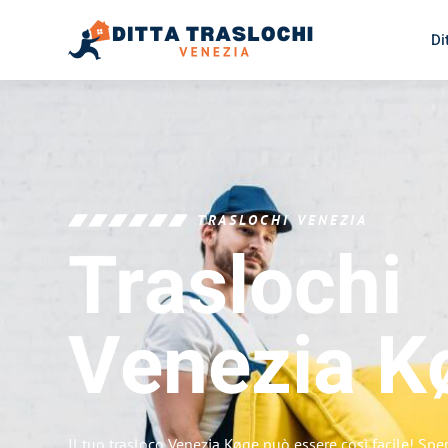
Di
TRASLOCHI VENEZIA
Traslochi
Venezia
K
Il tuo trasloco Venezia Køge può essere così facile! Spe