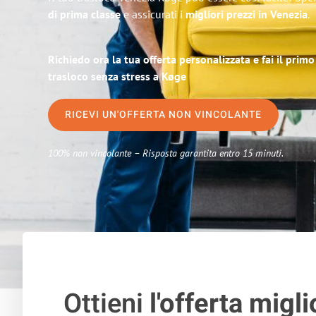
di prima classe
e assicurati i
migliori prezzi in Venezia
.
Richiedo ora la tua offerta personalizzata e fai il prim
trasloco senza stress a Køge
RICEVI UN'OFFERTA NON VINCOLANTE
100% non vincolante – Risposta garantita entro 15 minuti.
Ottieni
l'offerta migli