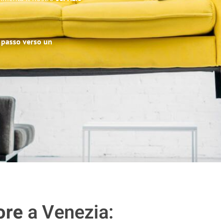
o passo verso un
ore
a Venezia: