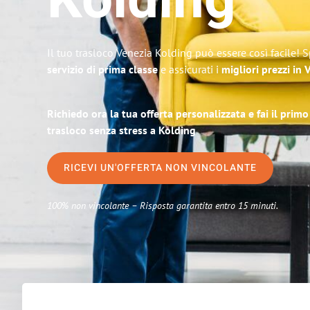
Kolding
Il tuo trasloco Venezia Kolding può essere così facile! 
servizio di prima classe
e assicurati i
migliori prezzi in 
Richiedo ora la tua offerta personalizzata e fai il prim
trasloco senza stress a Kolding
RICEVI UN'OFFERTA NON VINCOLANTE
100% non vincolante – Risposta garantita entro 15 minuti.