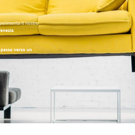
Sperimenta il nostro
Venezia
.
o passo verso un