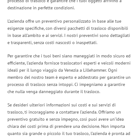
processo di trasloco e garantire che i tuoi oggetti arrivino a
destinazione in perfette condizioni.
L’azienda offre un preventivo personalizzato in base alle tue
esigenze specifiche, con diversi pacchetti di trasloco disponibili
in base all’ambito e ai servizi. I nostri preventivi sono dettagliati
e trasparenti, senza costi nascosti o inaspettati.
Per garantire che i tuoi beni siano maneggiati in modo sicuro ed
efficiente, l’azienda fornisce traslocatori esperti e veicoli moderni
ideali per il lungo viaggio da Venezia a Lillehammer. Ogni
membro del nostro team è esperto e addestrato per garantire un
processo di trasloco senza intoppi. Ci impegniamo a garantire
che nulla venga danneggiato durante il trasloco.
Se desideri ulteriori informazioni sui costi e sui servizi di
trasloco, ti incoraggiamo a contattare l’azienda. Offriamo un
preventivo gratuito e senza impegno, così puoi avere un’idea
chiara dei costi prima di prendere una decisione. Non importa
quanto sia grande o piccolo il tuo trasloco, l’azienda è pronta ad