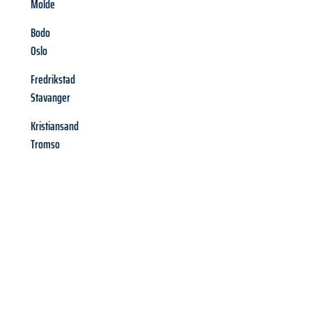
Molde
Bodo
Oslo
Fredrikstad
Stavanger
Kristiansand
Tromso
Richiedi ora la tua
offerta
al
miglior
prezzo !