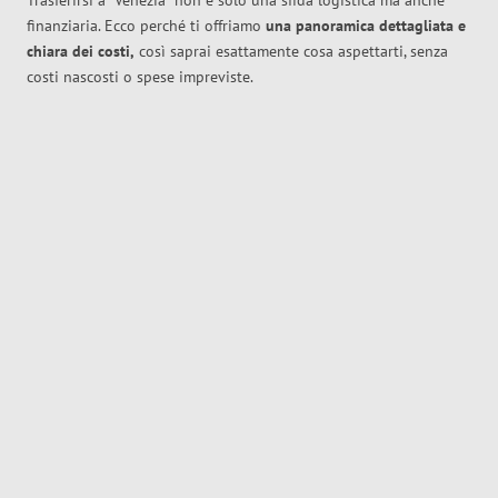
Trasferirsi a
Venezia
non è solo una sfida logistica ma anche
finanziaria. Ecco perché ti offriamo
una panoramica dettagliata e
chiara dei costi,
così saprai esattamente cosa aspettarti, senza
costi nascosti o spese impreviste.