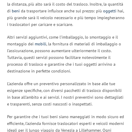
la distanza, più alto sarà il costo del trasloco. Inoltre, la quantità
di
beni
da trasportare influisce anche sul prezzo: più
oggetti
hai,
più grande sarà il veicolo necessario e più tempo impiegheranno
i traslocatori per caricare e scaricare.
Altri servizi aggiuntivi, come l’imballaggio, lo smontaggio e il
montaggio dei
mobili
, la fornitura di materiali di imballaggio o
l’assicurazione, possono aumentare ulteriormente il costo.
Tuttavia, questi servizi possono facilitare notevolmente il
processo di trasloco e garantire che i tuoi oggetti arrivino a
destinazione in perfette condizioni.
L’azienda offre un preventivo personalizzato in base alle tue
esigenze specifiche, con diversi pacchetti di trasloco disponibili
in base all’ambito e ai servizi. I nostri preventivi sono dettagliati
e trasparenti, senza costi nascosti o inaspettati.
Per garantire che i tuoi beni siano maneggiati in modo sicuro ed
efficiente, l’azienda fornisce traslocatori esperti e veicoli moderni
ideali per il lungo viaggio da Venezia a Lillehammer. Ogni