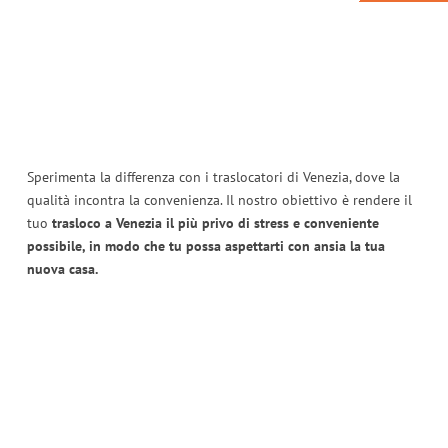
Sperimenta la differenza con i traslocatori di Venezia, dove la
qualità incontra la convenienza. Il nostro obiettivo è rendere il
tuo
trasloco a Venezia il più privo di stress e conveniente
possibile, in modo che tu possa aspettarti con ansia la tua
nuova casa.