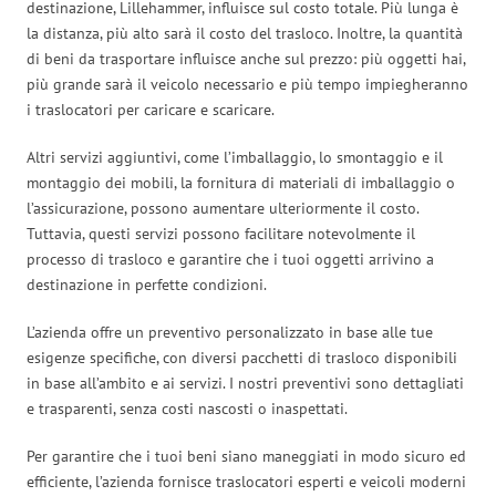
destinazione, Lillehammer, influisce sul costo totale. Più lunga è
la distanza, più alto sarà il costo del trasloco. Inoltre, la quantità
di beni da trasportare influisce anche sul prezzo: più oggetti hai,
più grande sarà il veicolo necessario e più tempo impiegheranno
i traslocatori per caricare e scaricare.
Altri servizi aggiuntivi, come l’imballaggio, lo smontaggio e il
montaggio dei mobili, la fornitura di materiali di imballaggio o
l’assicurazione, possono aumentare ulteriormente il costo.
Tuttavia, questi servizi possono facilitare notevolmente il
processo di trasloco e garantire che i tuoi oggetti arrivino a
destinazione in perfette condizioni.
L’azienda offre un preventivo personalizzato in base alle tue
esigenze specifiche, con diversi pacchetti di trasloco disponibili
in base all’ambito e ai servizi. I nostri preventivi sono dettagliati
e trasparenti, senza costi nascosti o inaspettati.
Per garantire che i tuoi beni siano maneggiati in modo sicuro ed
efficiente, l’azienda fornisce traslocatori esperti e veicoli moderni