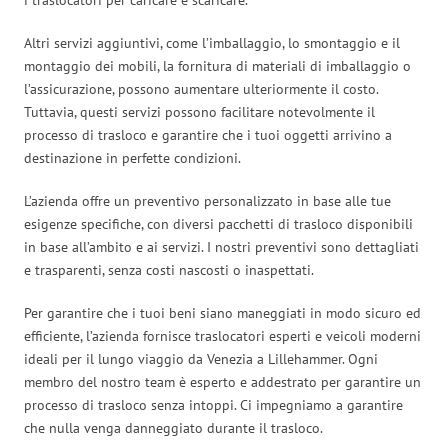
Altri servizi aggiuntivi, come l’imballaggio, lo smontaggio e il
montaggio dei mobili, la fornitura di materiali di imballaggio o
l’assicurazione, possono aumentare ulteriormente il costo.
Tuttavia, questi servizi possono facilitare notevolmente il
processo di trasloco e garantire che i tuoi oggetti arrivino a
destinazione in perfette condizioni.
L’azienda offre un preventivo personalizzato in base alle tue
esigenze specifiche, con diversi pacchetti di trasloco disponibili
in base all’ambito e ai servizi. I nostri preventivi sono dettagliati
e trasparenti, senza costi nascosti o inaspettati.
Per garantire che i tuoi beni siano maneggiati in modo sicuro ed
efficiente, l’azienda fornisce traslocatori esperti e veicoli moderni
ideali per il lungo viaggio da Venezia a Lillehammer. Ogni
membro del nostro team è esperto e addestrato per garantire un
processo di trasloco senza intoppi. Ci impegniamo a garantire
che nulla venga danneggiato durante il trasloco.