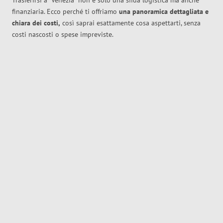
Trasferirsi a
Venezia
non è solo una sfida logistica ma anche
finanziaria. Ecco perché ti offriamo
una panoramica dettagliata e
chiara dei costi,
così saprai esattamente cosa aspettarti, senza
costi nascosti o spese impreviste.