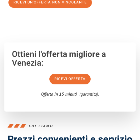
RICEVI UN'OFFERTA NON VINCOLANTE
100% non vincolante – Risposta garantita entro 15 minuti.
Ottieni
l'offerta migliore
a
Venezia:
RICEVI OFFERTA
Offerta
in 15 minuti
(garantita).
CHI SIAMO
Prezzi convenienti e servizio