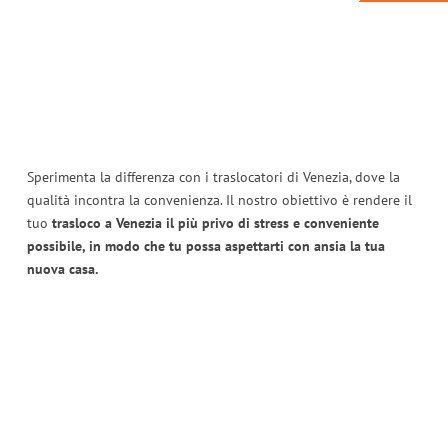
Sperimenta la differenza con i traslocatori di Venezia, dove la
qualità incontra la convenienza. Il nostro obiettivo è rendere il
tuo
trasloco a Venezia il più privo di stress e conveniente
possibile, in modo che tu possa aspettarti con ansia la tua
nuova casa.