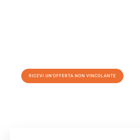
Tromso
Il tuo trasloco Venezia Tromso può essere così facile! S
servizio di prima classe
e assicurati i
migliori prezzi in 
Richiedo ora la tua offerta personalizzata e fai il prim
trasloco senza stress a Tromso
RICEVI UN'OFFERTA NON VINCOLANTE
100% non vincolante – Risposta garantita entro 15 minuti.