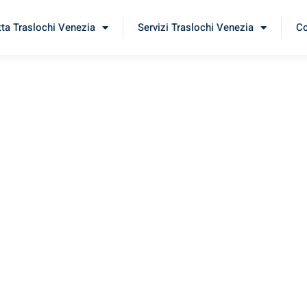
tta Traslochi Venezia
Servizi Traslochi Venezia
Co
olde
erimenta il nostro