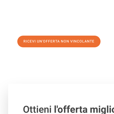
servizio di prima classe
e assicurati i
migliori prezzi in 
Richiedo ora la tua offerta personalizzata e fai il prim
trasloco senza stress a Molde
RICEVI UN'OFFERTA NON VINCOLANTE
100% non vincolante – Risposta garantita entro 15 minuti.
Ottieni
l'offerta migli