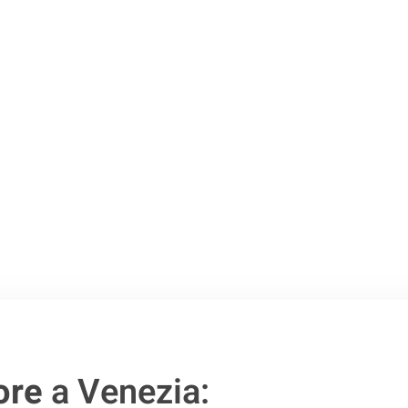
Venezia
.
o passo verso un
ore
a Venezia: