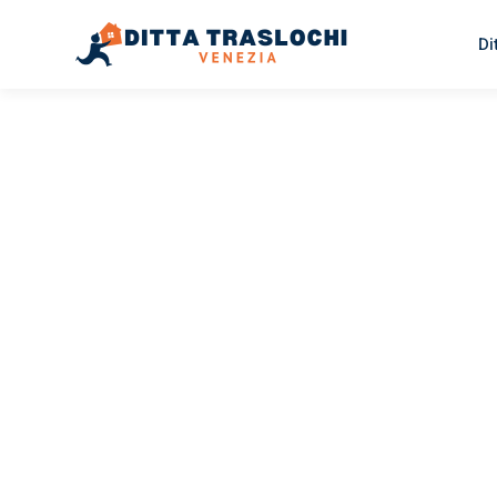
Di
TRASLOCHI VENEZIA
Traslochi
Venezia
M
Il tuo trasloco Venezia Molde può essere così facile! Sp