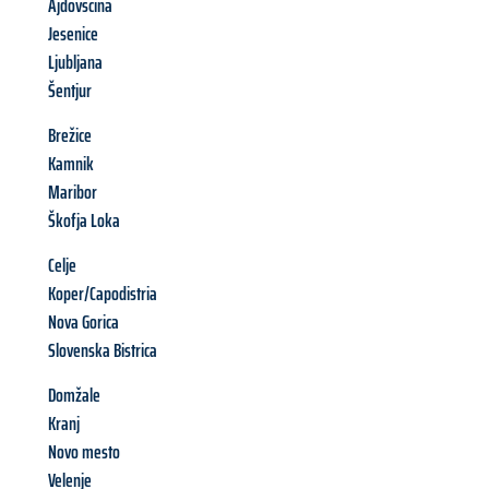
Ajdovščina
Jesenice
Ljubljana
Šentjur
Brežice
Kamnik
Maribor
Škofja Loka
Celje
Koper/Capodistria
Nova Gorica
Slovenska Bistrica
Domžale
Kranj
Novo mesto
Velenje