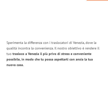
Sperimenta la differenza con i traslocatori di Venezia, dove la
qualità incontra la convenienza. Il nostro obiettivo è rendere il
tuo
trasloco a Venezia il più privo di stress e conveniente
possibile, in modo che tu possa aspettarti con ansia la tua
nuova casa.