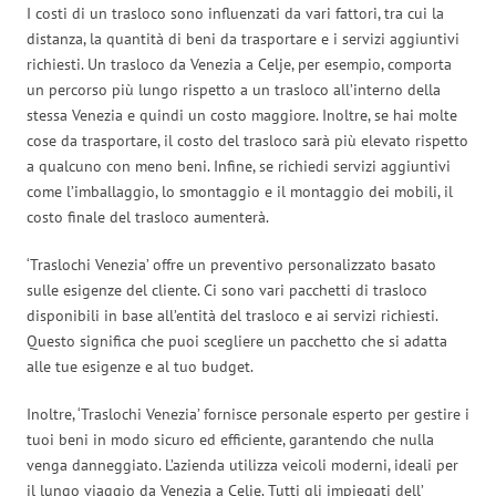
I costi di un trasloco sono influenzati da vari fattori, tra cui la
distanza, la quantità di beni da trasportare e i servizi aggiuntivi
richiesti. Un trasloco da Venezia a Celje, per esempio, comporta
un percorso più lungo rispetto a un trasloco all’interno della
stessa Venezia e quindi un costo maggiore. Inoltre, se hai molte
cose da trasportare, il costo del trasloco sarà più elevato rispetto
a qualcuno con meno beni. Infine, se richiedi servizi aggiuntivi
come l’imballaggio, lo smontaggio e il montaggio dei mobili, il
costo finale del trasloco aumenterà.
‘Traslochi Venezia’ offre un preventivo personalizzato basato
sulle esigenze del cliente. Ci sono vari pacchetti di trasloco
disponibili in base all’entità del trasloco e ai servizi richiesti.
Questo significa che puoi scegliere un pacchetto che si adatta
alle tue esigenze e al tuo budget.
Inoltre, ‘Traslochi Venezia’ fornisce personale esperto per gestire i
tuoi beni in modo sicuro ed efficiente, garantendo che nulla
venga danneggiato. L’azienda utilizza veicoli moderni, ideali per
il lungo viaggio da Venezia a Celje. Tutti gli impiegati dell’