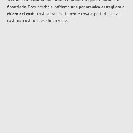
Trasferirsi a
Venezia
non è solo una sfida logistica ma anche
finanziaria. Ecco perché ti offriamo
una panoramica dettagliata e
chiara dei costi,
così saprai esattamente cosa aspettarti, senza
costi nascosti o spese impreviste.