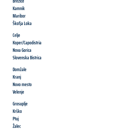
Brežice
Kamnik
Maribor
Škofja Loka
Celje
Koper/Capodistria
Nova Gorica
Slovenska Bistrica
Domžale
Kranj
Novo mesto
Velenje
Grosuplje
Krško
Ptuj
Žalec