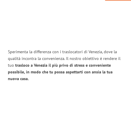
Sperimenta la differenza con i traslocatori di Venezia, dove la
qualità incontra la convenienza. Il nostro obiettivo è rendere il
tuo
trasloco a Venezia il più privo di stress e conveniente
possibile, in modo che tu possa aspettarti con ansia la tua
nuova casa.