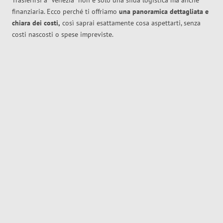
Trasferirsi a
Venezia
non è solo una sfida logistica ma anche
finanziaria. Ecco perché ti offriamo
una panoramica dettagliata e
chiara dei costi,
così saprai esattamente cosa aspettarti, senza
costi nascosti o spese impreviste.