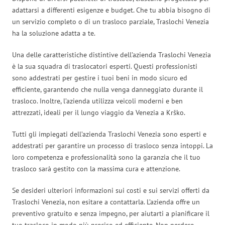
adattarsi a differenti esigenze e budget. Che tu abbia bisogno di
un servizio completo o di un trasloco parziale, Traslochi Venezia
ha la soluzione adatta a te.
Una delle caratteristiche distintive dell’azienda Traslochi Venezia
è la sua squadra di traslocatori esperti. Questi professionisti
sono addestrati per gestire i tuoi beni in modo sicuro ed
efficiente, garantendo che nulla venga danneggiato durante il
trasloco. Inoltre, l’azienda utilizza veicoli moderni e ben
attrezzati, ideali per il lungo viaggio da Venezia a Krško.
Tutti gli impiegati dell’azienda Traslochi Venezia sono esperti e
addestrati per garantire un processo di trasloco senza intoppi. La
loro competenza e professionalità sono la garanzia che il tuo
trasloco sarà gestito con la massima cura e attenzione.
Se desideri ulteriori informazioni sui costi e sui servizi offerti da
Traslochi Venezia, non esitare a contattarla. L’azienda offre un
preventivo gratuito e senza impegno, per aiutarti a pianificare il
tuo trasloco in modo più preciso ed efficiente. Non perdere