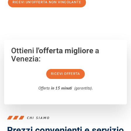
RICEVI UN'OFFERTA NON VINCOLANTE
100% non vincolante – Risposta garantita entro 15 minuti.
Ottieni
l'offerta migliore
a
Venezia:
RICEVI OFFERTA
Offerta
in 15 minuti
(garantita).
CHI SIAMO
Prezzi convenienti e servizio