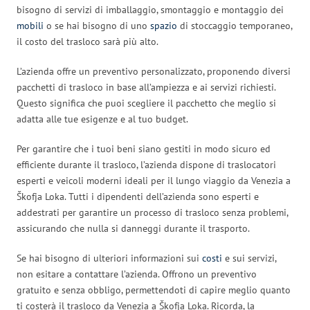
bisogno di servizi di imballaggio, smontaggio e montaggio dei
mobili
o se hai bisogno di uno
spazio
di stoccaggio temporaneo,
il costo del trasloco sarà più alto.
L’azienda offre un preventivo personalizzato, proponendo diversi
pacchetti di trasloco in base all’ampiezza e ai servizi richiesti.
Questo significa che puoi scegliere il pacchetto che meglio si
adatta alle tue esigenze e al tuo budget.
Per garantire che i tuoi beni siano gestiti in modo sicuro ed
efficiente durante il trasloco, l’azienda dispone di traslocatori
esperti e veicoli moderni ideali per il lungo viaggio da Venezia a
Škofja Loka. Tutti i dipendenti dell’azienda sono esperti e
addestrati per garantire un processo di trasloco senza problemi,
assicurando che nulla si danneggi durante il trasporto.
Se hai bisogno di ulteriori informazioni sui
costi
e sui servizi,
non esitare a contattare l’azienda. Offrono un preventivo
gratuito e senza obbligo, permettendoti di capire meglio quanto
ti costerà il trasloco da Venezia a Škofja Loka. Ricorda, la