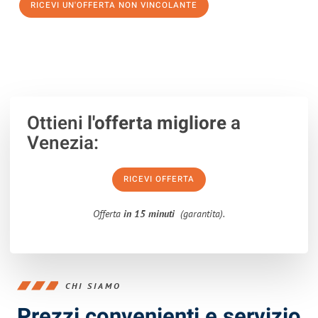
RICEVI UN'OFFERTA NON VINCOLANTE
100% non vincolante – Risposta garantita entro 15 minuti.
Ottieni
l'offerta migliore
a
Venezia:
RICEVI OFFERTA
Offerta
in 15 minuti
(garantita).
CHI SIAMO
Prezzi convenienti e servizio