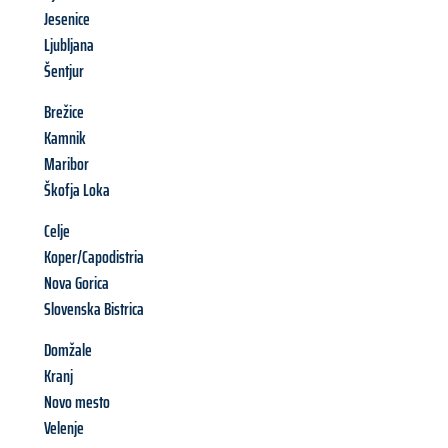
Jesenice
Ljubljana
Šentjur
Brežice
Kamnik
Maribor
Škofja Loka
Celje
Koper/Capodistria
Nova Gorica
Slovenska Bistrica
Domžale
Kranj
Novo mesto
Velenje