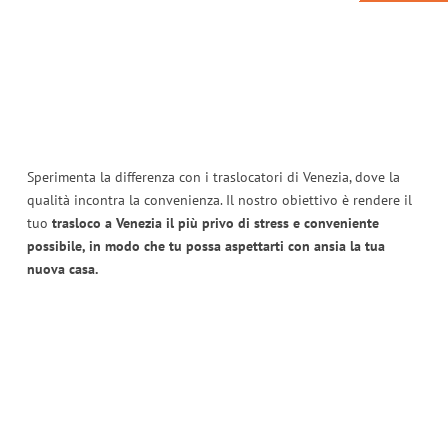
Sperimenta la differenza con i traslocatori di Venezia, dove la
qualità incontra la convenienza. Il nostro obiettivo è rendere il
tuo
trasloco a Venezia il più privo di stress e conveniente
possibile, in modo che tu possa aspettarti con ansia la tua
nuova casa.