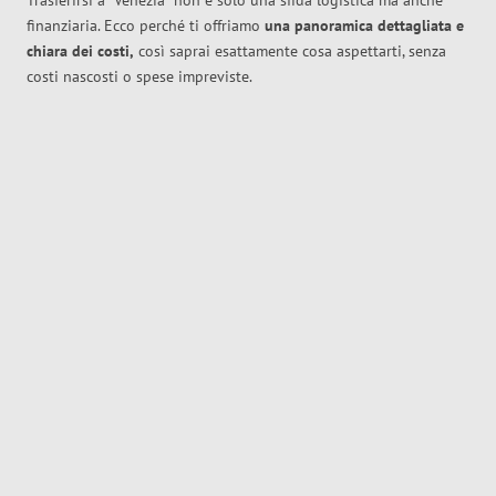
Trasferirsi a
Venezia
non è solo una sfida logistica ma anche
finanziaria. Ecco perché ti offriamo
una panoramica dettagliata e
chiara dei costi,
così saprai esattamente cosa aspettarti, senza
costi nascosti o spese impreviste.