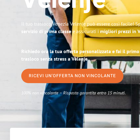
Velenje
Il tuo trasloco Venezia Velenje può essere così facile! S
servizio di prima classe
e assicurati i
migliori prezzi in 
Richiedo ora la tua offerta personalizzata e fai il prim
trasloco senza stress a Velenje
RICEVI UN'OFFERTA NON VINCOLANTE
100% non vincolante – Risposta garantita entro 15 minuti.