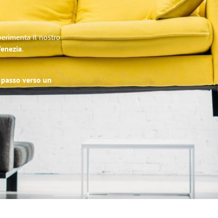
perimenta il nostro
Venezia
.
o passo verso un