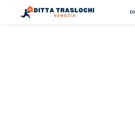
Di
TRASLOCHI VENEZIA
Traslochi
Venezia
A
Il tuo trasloco Venezia Aarau può essere così facile! Spe