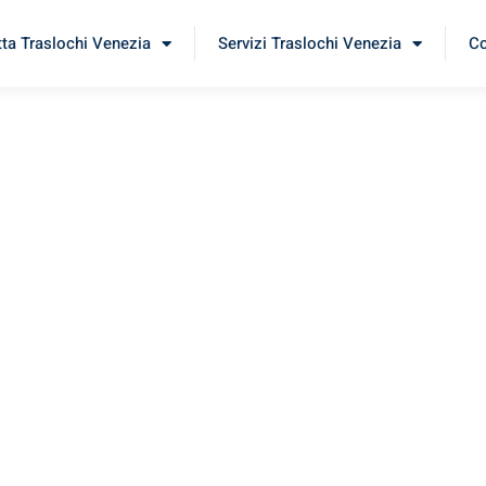
tta Traslochi Venezia
Servizi Traslochi Venezia
Co
arau
rimenta il nostro