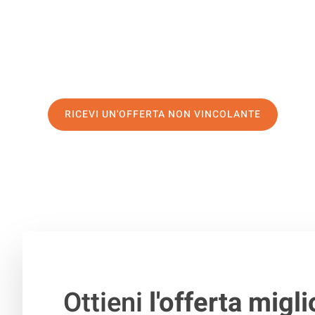
servizio di prima classe
e assicurati i
migliori prezzi in 
Richiedo ora la tua offerta personalizzata e fai il prim
trasloco senza stress a Aarau
RICEVI UN'OFFERTA NON VINCOLANTE
100% non vincolante – Risposta garantita entro 15 minuti.
Ottieni
l'offerta migli