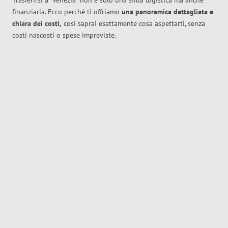
Trasferirsi a
Venezia
non è solo una sfida logistica ma anche
finanziaria. Ecco perché ti offriamo
una panoramica dettagliata e
chiara dei costi,
così saprai esattamente cosa aspettarti, senza
costi nascosti o spese impreviste.