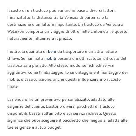
Il costo di un trasloco può variare in base a diversi fattori.
Innanzitutto, la distanza tra la Venezia di partenza e la
destinazione è un fattore importante. Un trasloco da Venezia a
Wetzikon comporta un viaggio di oltre mille chilometri, e questo
naturalmente influenzerà il prezzo.
Inoltre, la quantità di
beni
da trasportare è un altro fattore
chiave. Se hai molti
mobili
pesanti o molti scatoloni, il costo del
trasloco sarà più alto. Allo stesso modo, se richiedi servizi
aggiuntivi, come l’imballaggio, lo smontaggio e il montaggio dei
mobili, o l’assicurazione, anche questi influenzeranno il costo
finale.
L’azienda offre un preventivo personalizzato, adattato alle
esigenze del cliente. Esistono diversi pacchetti di trasloco
disponibili, basati sull’ambito e sui servizi richiesti. Questo
significa che puoi scegliere il pacchetto che meglio si adatta alle
tue esigenze e al tuo budget.