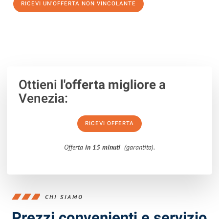
RICEVI UN'OFFERTA NON VINCOLANTE
100% non vincolante – Risposta garantita entro 15 minuti.
Ottieni
l'offerta migliore
a
Venezia:
RICEVI OFFERTA
Offerta
in 15 minuti
(garantita).
CHI SIAMO
Prezzi convenienti e servizio