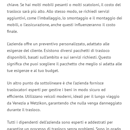
chiave. Se hai molti mobili pesanti o molti scatoloni, il costo del
trasloco sarà più alto. Allo stesso modo, se richiedi servizi
aggiuntivi, come l’imballaggio, lo smontaggio e il montaggio dei
mobili, o l’assicurazione, anche questi influenzeranno il costo
finale.
L’azienda offre un preventivo personalizzato, adattato alle
esigenze del cliente. Esistono diversi pacchetti di trasloco
disponibili, basati sull’ambito e sui servizi richiesti. Questo
significa che puoi scegliere il pacchetto che meglio si adatta alle
tue esigenze e al tuo budget.
Un altro punto da sottolineare è che l’azienda fornisce
traslocatori esperti per gestire i beni in modo sicuro ed
efficiente. Utilizzano veicoli moderni, ideali per il lungo viaggio
da Venezia a Wetzikon, garantendo che nulla venga danneggiato
durante il trasloco.
Tutti i dipendenti dell’azienda sono esperti e addestrati per
garantire un processo di trasloco senza problemi. Sono in grado