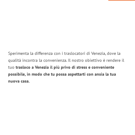
Sperimenta la differenza con i traslocatori di Venezia, dove la
qualità incontra la convenienza. Il nostro obiettivo è rendere il
tuo
trasloco a Venezia il più privo di stress e conveniente
possibile, in modo che tu possa aspettarti con ansia la tua
nuova casa.