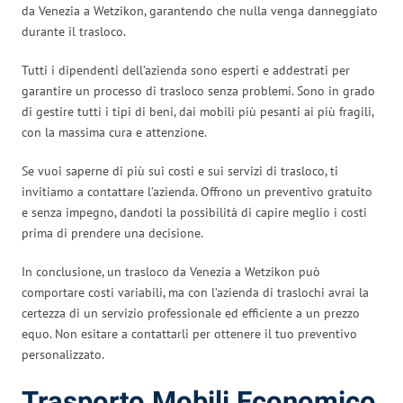
da Venezia a Wetzikon, garantendo che nulla venga danneggiato
durante il trasloco.
Tutti i dipendenti dell’azienda sono esperti e addestrati per
garantire un processo di trasloco senza problemi. Sono in grado
di gestire tutti i tipi di beni, dai mobili più pesanti ai più fragili,
con la massima cura e attenzione.
Se vuoi saperne di più sui costi e sui servizi di trasloco, ti
invitiamo a contattare l’azienda. Offrono un preventivo gratuito
e senza impegno, dandoti la possibilità di capire meglio i costi
prima di prendere una decisione.
In conclusione, un trasloco da Venezia a Wetzikon può
comportare costi variabili, ma con l’azienda di traslochi avrai la
certezza di un servizio professionale ed efficiente a un prezzo
equo. Non esitare a contattarli per ottenere il tuo preventivo
personalizzato.
Trasporto Mobili Economico