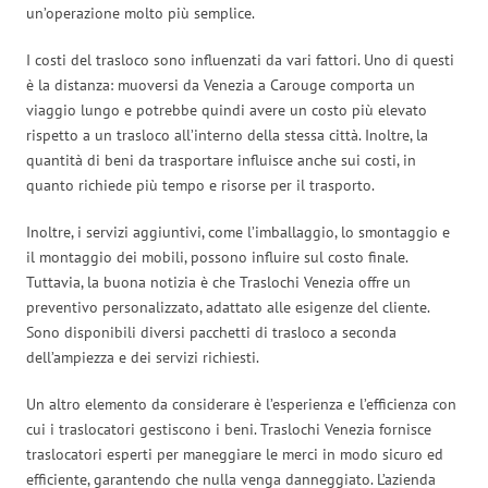
un’operazione molto più semplice.
I costi del trasloco sono influenzati da vari fattori. Uno di questi
è la distanza: muoversi da Venezia a Carouge comporta un
viaggio lungo e potrebbe quindi avere un costo più elevato
rispetto a un trasloco all’interno della stessa città. Inoltre, la
quantità di beni da trasportare influisce anche sui costi, in
quanto richiede più tempo e risorse per il trasporto.
Inoltre, i servizi aggiuntivi, come l’imballaggio, lo smontaggio e
il montaggio dei mobili, possono influire sul costo finale.
Tuttavia, la buona notizia è che Traslochi Venezia offre un
preventivo personalizzato, adattato alle esigenze del cliente.
Sono disponibili diversi pacchetti di trasloco a seconda
dell’ampiezza e dei servizi richiesti.
Un altro elemento da considerare è l’esperienza e l’efficienza con
cui i traslocatori gestiscono i beni. Traslochi Venezia fornisce
traslocatori esperti per maneggiare le merci in modo sicuro ed
efficiente, garantendo che nulla venga danneggiato. L’azienda