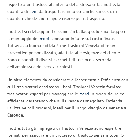
rispetto a un trasloco all’interno della stessa città. Inoltre, la
quantità di
beni
da trasportare influisce anche sui costi, in
quanto richiede più tempo e risorse per il trasporto.
Inoltre, i servizi aggiuntivi, come l’imballaggio, lo smontaggio e
il montaggio dei
mobili
, possono influire sul costo finale.
Tuttavia, la buona notizia è che Traslochi Venezia offre un
preventivo personalizzato, adattato alle esigenze del cliente.
Sono disponibili diversi pacchetti di trasloco a seconda
dell’ampiezza e dei servizi richiesti.
Un altro elemento da considerare è l’esperienza e l’efficienza con
cui i traslocatori gestiscono i beni. Traslochi Venezia fornisce
traslocatori esperti per maneggiare le
merci
in modo sicuro ed
efficiente, garantendo che nulla venga danneggiato. L’azienda
utilizza veicoli moderni, ideali per il lungo viaggio da Venezia a
Carouge.
Inoltre, tutti gli impiegati di Traslochi Venezia sono esperti e
formati per assicurare un processo di trasloco senza intoppi. Si