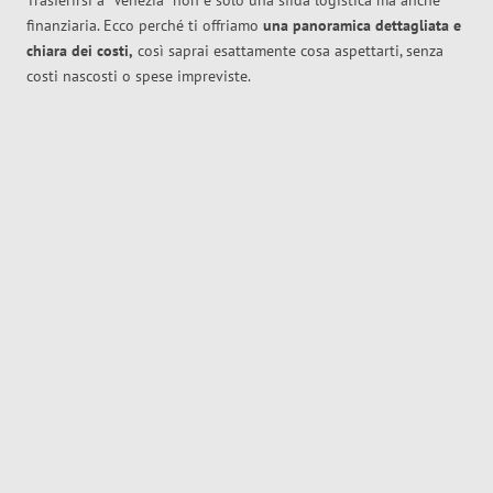
Trasferirsi a
Venezia
non è solo una sfida logistica ma anche
finanziaria. Ecco perché ti offriamo
una panoramica dettagliata e
chiara dei costi,
così saprai esattamente cosa aspettarti, senza
costi nascosti o spese impreviste.