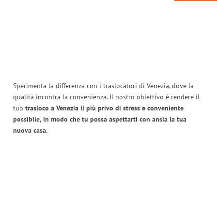
Sperimenta la differenza con i traslocatori di Venezia, dove la
qualità incontra la convenienza. Il nostro obiettivo è rendere il
tuo
trasloco a Venezia il più privo di stress e conveniente
possibile, in modo che tu possa aspettarti con ansia la tua
nuova casa.