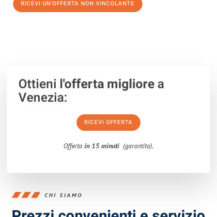
RICEVI UN'OFFERTA NON VINCOLANTE
100% non vincolante – Risposta garantita entro 15 minuti.
Ottieni
l'offerta migliore
a
Venezia:
RICEVI OFFERTA
Offerta
in 15 minuti
(garantita).
CHI SIAMO
Prezzi convenienti e servizio