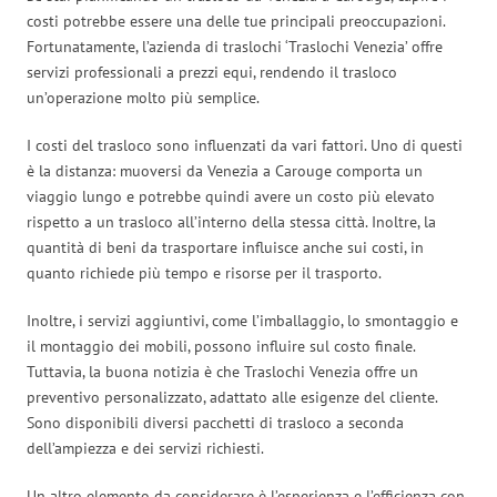
costi potrebbe essere una delle tue principali preoccupazioni.
Fortunatamente, l’azienda di traslochi ‘Traslochi Venezia’ offre
servizi professionali a prezzi equi, rendendo il trasloco
un’operazione molto più semplice.
I costi del trasloco sono influenzati da vari fattori. Uno di questi
è la distanza: muoversi da Venezia a Carouge comporta un
viaggio lungo e potrebbe quindi avere un costo più elevato
rispetto a un trasloco all’interno della stessa città. Inoltre, la
quantità di beni da trasportare influisce anche sui costi, in
quanto richiede più tempo e risorse per il trasporto.
Inoltre, i servizi aggiuntivi, come l’imballaggio, lo smontaggio e
il montaggio dei mobili, possono influire sul costo finale.
Tuttavia, la buona notizia è che Traslochi Venezia offre un
preventivo personalizzato, adattato alle esigenze del cliente.
Sono disponibili diversi pacchetti di trasloco a seconda
dell’ampiezza e dei servizi richiesti.
Un altro elemento da considerare è l’esperienza e l’efficienza con