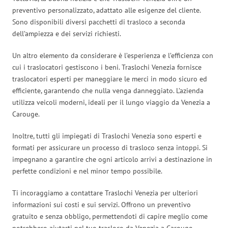
preventivo personalizzato, adattato alle esigenze del cliente.
Sono disponibili diversi pacchetti di trasloco a seconda
dell’ampiezza e dei servizi richiesti.
Un altro elemento da considerare è l’esperienza e l’efficienza con
cui i traslocatori gestiscono i beni. Traslochi Venezia fornisce
traslocatori esperti per maneggiare le merci in modo sicuro ed
efficiente, garantendo che nulla venga danneggiato. L’azienda
utilizza veicoli moderni, ideali per il lungo viaggio da Venezia a
Carouge.
Inoltre, tutti gli impiegati di Traslochi Venezia sono esperti e
formati per assicurare un processo di trasloco senza intoppi. Si
impegnano a garantire che ogni articolo arrivi a destinazione in
perfette condizioni e nel minor tempo possibile.
Ti incoraggiamo a contattare Traslochi Venezia per ulteriori
informazioni sui costi e sui servizi. Offrono un preventivo
gratuito e senza obbligo, permettendoti di capire meglio come
potrebbero aiutarti nel tuo trasloco da Venezia a Carouge.