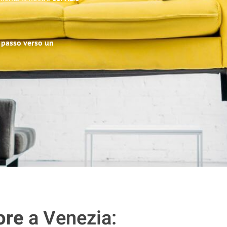
o passo verso un
ore
a Venezia: