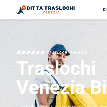
Di
TRASLOCHI VENEZIA
Traslochi
Venezia
Bi
Il tuo trasloco Venezia Biel può essere così facile! Sper