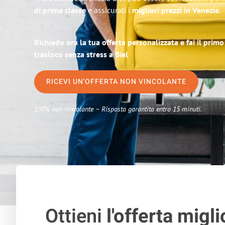
di prima classe
e assicurati i
migliori prezzi in Venezia
.
Richiedo ora la tua offerta personalizzata e fai il prim
trasloco senza stress a Biel
RICEVI UN'OFFERTA NON VINCOLANTE
100% non vincolante – Risposta garantita entro 15 minuti.
Ottieni
l'offerta migli